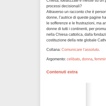
Chiesa, idealizzate e messe su un pi
processi decisionali?
Attraverso un racconto che è persona
donne, l’autrice di queste pagine ha
le sofferenze e le frustrazioni, ma a
donne di tutti i continenti, per pro
nella Chiesa cattolica, dalla fonda
costituzione della rete globale Cat
Collana:
Comunicare l'assoluto
.
Argomento:
celibato
,
donna
,
femmi
Contenuti extra
Please wait while flipbook is loadi
refer to
dFlip 3D Flipbook Wordpre