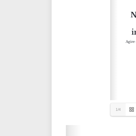
1/4
Please wait while flipbook is loadi
refer to
dFlip 3D Flipbook Wordpre