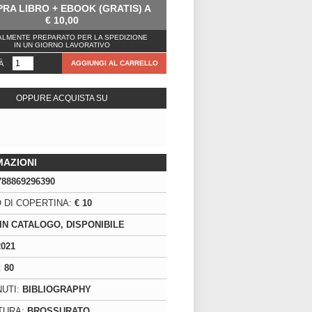
RA LIBRO + EBOOK (GRATIS) A
€
10,00
LMENTE PREPARATO PER LA SPEDIZIONE
IN UN GIORNO LAVORATIVO
À
AGGIUNGI AL CARRELLO
OPPURE ACQUISTA SU
MAZIONI
788869296390
 DI COPERTINA:
€ 10
IN CATALOGO, DISPONIBILE
2021
:
80
UTI:
BIBLIOGRAPHY
TURA:
BROSSURATO