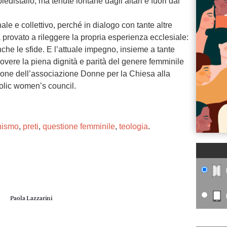
edistallo, ma tenute lontane dagli altari e fuori dai
le e collettivo, perché in dialogo con tante altre
 provato a rileggere la propria esperienza ecclesiale:
nche le sfide. E l’attuale impegno, insieme a tante
muovere la piena dignità e parità del genere femminile
zione dell’associazione Donne per la Chiesa alla
holic women’s council.
nismo
,
preti
,
questione femminile
,
teologia
.
ng. For more related info, FAQs and issues please
ss Help
documentation.