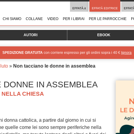
EFFATÀ.it
EFFATÀ EDITRICE
EFFAT
CHI SIAMO
COLLANE
VIDEO
PER I LIBRAI
PER LE PARROCCHIE
F
AUTORI
EBOOK
SPEDIZIONE GRATUITA
con corriere espresso per gli ordini sopra i 40 €
Ignora
luto
»
Non tacciano le donne in assemblea
E DONNE IN ASSEMBLEA
 NELLA CHIESA
 donna cattolica, a partire dal giorno in cui si
he quelle come lei sono sempre periferiche nella