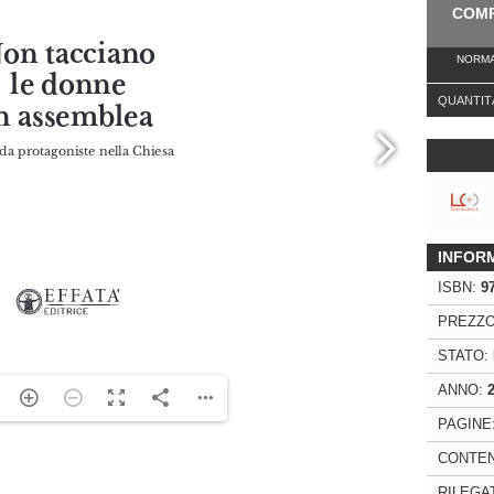
COMP
NORMA
QUANTIT
INFOR
ISBN:
9
PREZZO
STATO:
ANNO:
PAGINE
ng. For more related info, FAQs and issues please
CONTEN
ss Help
documentation.
RILEGA