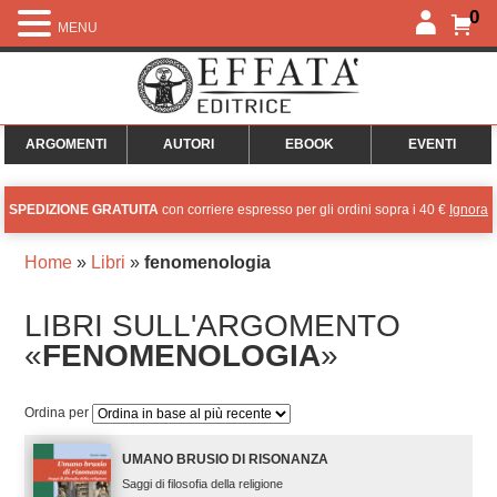
0
MENU
ARGOMENTI
AUTORI
EBOOK
EVENTI
SPEDIZIONE GRATUITA
con corriere espresso per gli ordini sopra i 40 €
Ignora
Home
»
Libri
»
fenomenologia
LIBRI SULL'ARGOMENTO
«
FENOMENOLOGIA
»
Ordina per
UMANO BRUSIO DI RISONANZA
Saggi di filosofia della religione