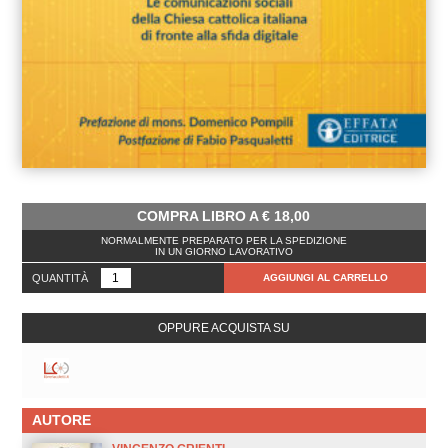
COMPRA LIBRO A
€
18,00
NORMALMENTE PREPARATO PER LA SPEDIZIONE
IN UN GIORNO LAVORATIVO
QUANTITÀ
AGGIUNGI AL CARRELLO
OPPURE ACQUISTA SU
AUTORE