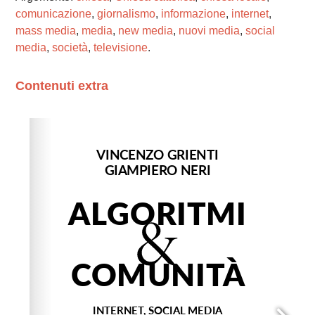
comunicazione
,
giornalismo
,
informazione
,
internet
,
mass media
,
media
,
new media
,
nuovi media
,
social
media
,
società
,
televisione
.
Contenuti extra
Please wait while flipbook is loading. For more related
info, FAQs and issues please refer to
dFlip 3D Flipbook
Wordpress Help
documentation.