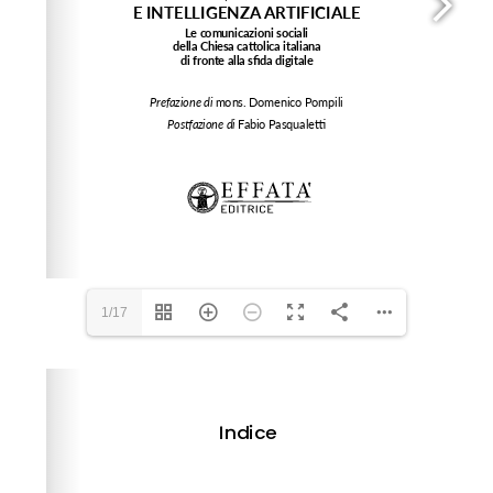
1/17
Please wait while flipbook is loading. For more related
info, FAQs and issues please refer to
dFlip 3D Flipbook
Wordpress Help
documentation.