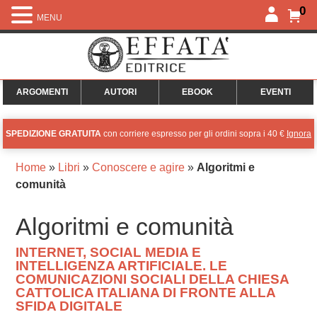
0
MENU
ARGOMENTI
AUTORI
EBOOK
EVENTI
SPEDIZIONE GRATUITA
con corriere espresso per gli ordini sopra i 40 €
Ignora
Home
»
Libri
»
Conoscere e agire
»
Algoritmi e
comunità
Algoritmi e comunità
INTERNET, SOCIAL MEDIA E
INTELLIGENZA ARTIFICIALE. LE
COMUNICAZIONI SOCIALI DELLA CHIESA
CATTOLICA ITALIANA DI FRONTE ALLA
SFIDA DIGITALE