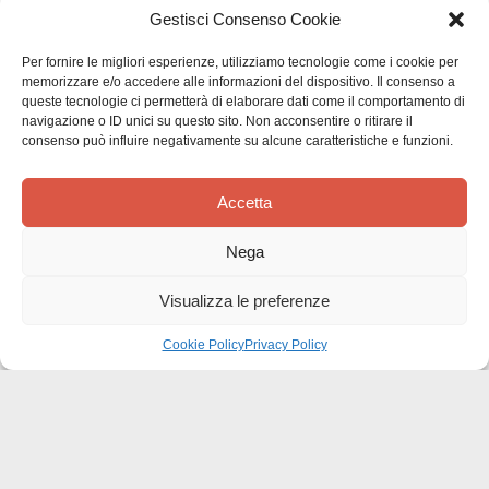
Gestisci Consenso Cookie
Per fornire le migliori esperienze, utilizziamo tecnologie come i cookie per
memorizzare e/o accedere alle informazioni del dispositivo. Il consenso a
queste tecnologie ci permetterà di elaborare dati come il comportamento di
navigazione o ID unici su questo sito. Non acconsentire o ritirare il
consenso può influire negativamente su alcune caratteristiche e funzioni.
Siamo in cerca di stelle!
Comunicaci cosa ne pensi
Accetta
Sii il primo a scrivere una
Nega
recensione
Visualizza le preferenze
Cookie Policy
Privacy Policy