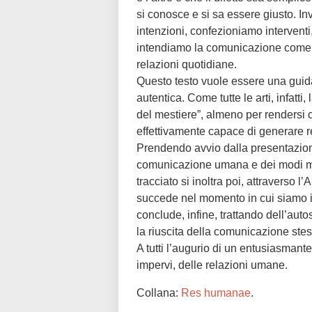
si conosce e si sa essere giusto. Inv
intenzioni, confezioniamo intervent
intendiamo la comunicazione come 
relazioni quotidiane.
Questo testo vuole essere una guid
autentica. Come tutte le arti, infatt
del mestiere”, almeno per rendersi c
effettivamente capace di generare r
Prendendo avvio dalla presentazion
comunicazione umana e dei modi mig
tracciato si inoltra poi, attraverso 
succede nel momento in cui siamo imp
conclude, infine, trattando dell’auto
la riuscita della comunicazione stes
A tutti l’augurio di un entusiasmante
impervi, delle relazioni umane.
Collana:
Res humanae
.