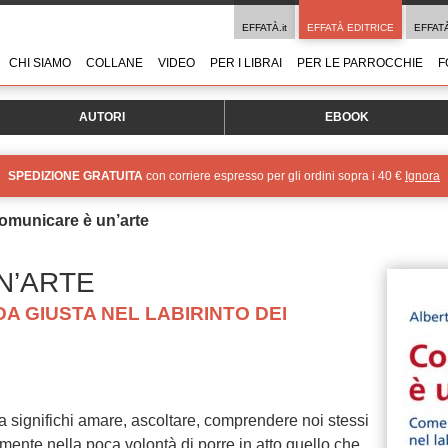
EFFATÀ.it
EFFATÀ EDITRICE
EFFAT
CHI SIAMO
COLLANE
VIDEO
PER I LIBRAI
PER LE PARROCCHIE
F
AUTORI
EBOOK
SPEDIZIONE GRATUITA
con corriere espresso per gli ordini sopra i 40 €
Ignora
omunicare è un’arte
N’ARTE
A GIUSTA NEL LABIRINTO DEI
 significhi amare, ascoltare, comprendere noi stessi
icemente nella poca volontà di porre in atto quello che