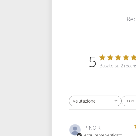
Rec
5
Basato su 2 recen
con
Valutazione
Tutte le valutazioni
PINO R.
Acquirente verificato