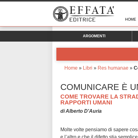
HOME
ARGOMENTI
Home
»
Libri
»
Res humanae
»
C
COMUNICARE È U
COME TROVARE LA STRAD
RAPPORTI UMANI
di Alberto D'Auria
Molte volte pensiamo di sapere cosa
e l’altro e che il difetto stia sempl