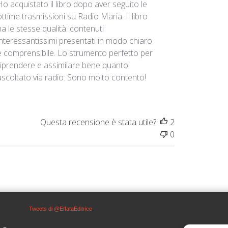
Ho acquistato il libro dopo aver seguito le
ottime trasmissioni su Radio Maria. Il libro
ha le stesse qualità: contenuti
interessantissimi presentati in modo chiaro
e comprensibile. Lo strumento perfetto per
riprendere e assimilare bene quanto
ascoltato via radio. Sono molto contento!
Questa recensione è stata utile?
2
0
Tweets di @EffataEditrice