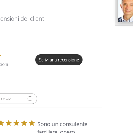
ensioni dei clienti
Scrivi una recensione
sioni
 media
Sono un consulente
familiare, opero