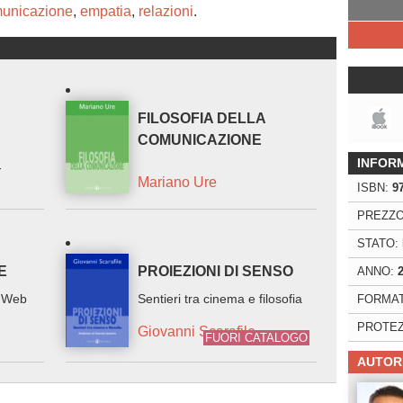
unicazione
,
empatia
,
relazioni
.
FILOSOFIA DELLA
COMUNICAZIONE
INFOR
-
Mariano Ure
ISBN:
9
PREZZO
STATO:
E
PROIEZIONI DI SENSO
ANNO:
l Web
Sentieri tra cinema e filosofia
FORMAT
PROTEZ
Giovanni Scarafile
FUORI CATALOGO
AUTOR