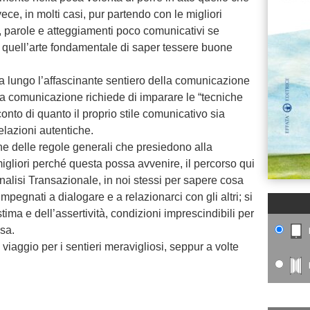
ece, in molti casi, pur partendo con le migliori
i, parole e atteggiamenti poco comunicativi se
quell’arte fondamentale di saper tessere buone
a lungo l’affascinante sentiero della comunicazione
i, la comunicazione richiede di imparare le “tecniche
onto di quanto il proprio stile comunicativo sia
elazioni autentiche.
e delle regole generali che presiedono alla
liori perché questa possa avvenire, il percorso qui
l’Analisi Transazionale, in noi stessi per sapere cosa
egnati a dialogare e a relazionarci con gli altri; si
stima e dell’assertività, condizioni imprescindibili per
sa.
 viaggio per i sentieri meravigliosi, seppur a volte