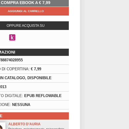
COMPRA EBOOK A
€
7,99
AGGIUNGI AL CARRELLO
OPPURE ACQUISTA SU
MAZIONI
788874028955
 DI COPERTINA:
€ 7,99
IN CATALOGO, DISPONIBILE
2013
O DIGITALE:
EPUB REFLOWABLE
IONE:
NESSUNA
E
ALBERTO D'AURIA