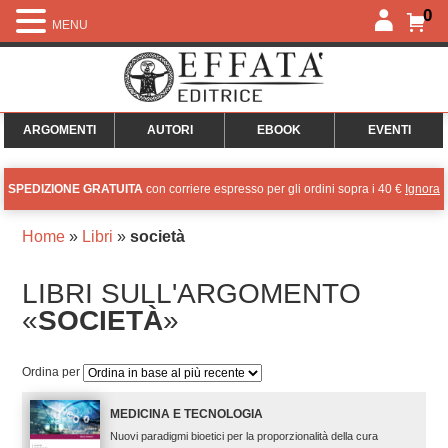
0
MENU
ARGOMENTI
AUTORI
EBOOK
EVENTI
SPEDIZIONE GRATUITA
con corriere espresso per gli ordini sopra i 40 €
Ignora
Home
»
Libri
»
società
LIBRI SULL'ARGOMENTO
«
SOCIETÀ
»
Ordina per
MEDICINA E TECNOLOGIA
Nuovi paradigmi bioetici per la proporzionalità della cura