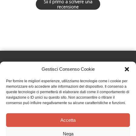
Sii il primo a scrivere una
recensione
Gestisci Consenso Cookie
Effatà Editrice di Pellegrino Paolo SAS
Per fornire le migliori esperienze, utilizziamo tecnologie come i cookie per
C.F. e P.IVA 09655250018
memorizzare e/o accedere alle informazioni del dispositivo. Il consenso a
queste tecnologie ci permetterà di elaborare dati come il comportamento di
Via Tre Denti, 1 - 10060 Cantalupa (TO)
navigazione o ID unici su questo sito. Non acconsentire o ritirare il
Telefono: (+39) 0121 353452 - Fax: (+39) 0121 353839
consenso può influire negativamente su alcune caratteristiche e funzioni.
info@effata.it
Accetta
Copyright © 2026 •
Effatà Editrice
Nega