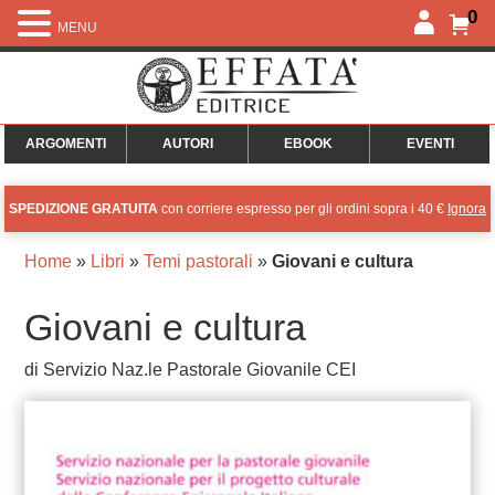
0
MENU
ARGOMENTI
AUTORI
EBOOK
EVENTI
SPEDIZIONE GRATUITA
con corriere espresso per gli ordini sopra i 40 €
Ignora
Home
»
Libri
»
Temi pastorali
»
Giovani e cultura
Giovani e cultura
di Servizio Naz.le Pastorale Giovanile CEI