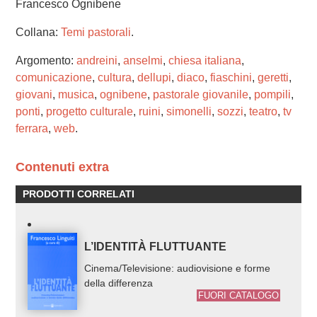
Francesco Ognibene
Collana:
Temi pastorali
.
Argomento:
andreini
,
anselmi
,
chiesa italiana
,
comunicazione
,
cultura
,
dellupi
,
diaco
,
fiaschini
,
geretti
,
giovani
,
musica
,
ognibene
,
pastorale giovanile
,
pompili
,
ponti
,
progetto culturale
,
ruini
,
simonelli
,
sozzi
,
teatro
,
tv
ferrara
,
web
.
Contenuti extra
PRODOTTI CORRELATI
L’IDENTITÀ FLUTTUANTE
Cinema/Televisione: audiovisione e forme
della differenza
FUORI CATALOGO