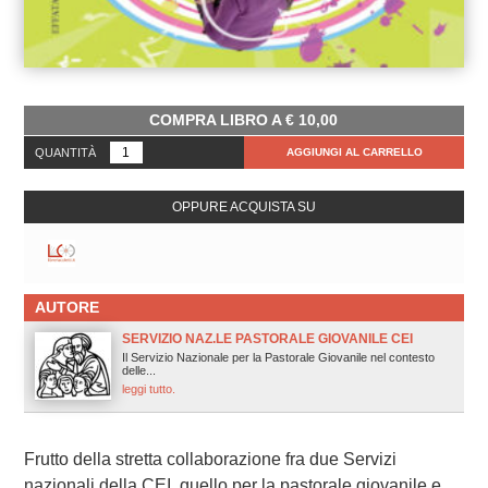
COMPRA LIBRO A
€
10,00
QUANTITÀ
AGGIUNGI AL CARRELLO
OPPURE ACQUISTA SU
AUTORE
SERVIZIO NAZ.LE PASTORALE GIOVANILE CEI
Il Servizio Nazionale per la Pastorale Giovanile nel contesto
delle...
leggi tutto.
Frutto della stretta collaborazione fra due Servizi
nazionali della CEI, quello per la pastorale giovanile e