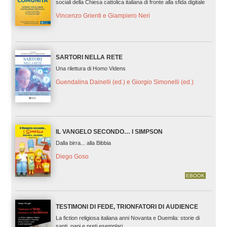
sociali della Chiesa cattolica italiana di fronte alla sfida digitale
Vincenzo Grienti e Giampiero Neri
SARTORI NELLA RETE
Una rilettura di Homo Videns
Guendalina Dainelli (ed.) e Giorgio Simonelli (ed.)
IL VANGELO SECONDO… I SIMPSON
Dalla birra... alla Bibbia
Diego Goso
EBOOK
TESTIMONI DI FEDE, TRIONFATORI DI AUDIENCE
La fiction religiosa italiana anni Novanta e Duemila: storie di
santi, papi e preti esemplari