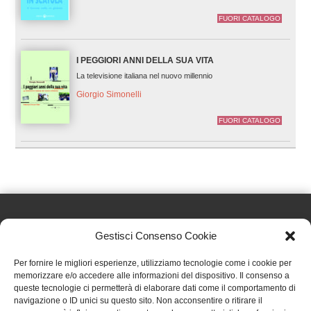
FUORI CATALOGO
I PEGGIORI ANNI DELLA SUA VITA
La televisione italiana nel nuovo millennio
Giorgio Simonelli
FUORI CATALOGO
Gestisci Consenso Cookie
Effatà Editrice di Pellegrino Paolo SAS
Per fornire le migliori esperienze, utilizziamo tecnologie come i cookie per
C.F. e P.IVA 09655250018
memorizzare e/o accedere alle informazioni del dispositivo. Il consenso a
queste tecnologie ci permetterà di elaborare dati come il comportamento di
Via Tre Denti, 1 - 10060 Cantalupa (TO)
navigazione o ID unici su questo sito. Non acconsentire o ritirare il
Telefono: (+39) 0121 353452 - Fax: (+39) 0121 353839