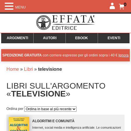
0
MENU
ARGOMENTI
AUTORI
EBOOK
EVENTI
SPEDIZIONE GRATUITA
con corriere espresso per gli ordini sopra i 40 €
Ignora
Home
»
Libri
»
televisione
LIBRI SULL'ARGOMENTO
«
TELEVISIONE
»
Ordina per
ALGORITMI E COMUNITÀ
Internet, social media e intelligenza artificiale. Le comunicazioni