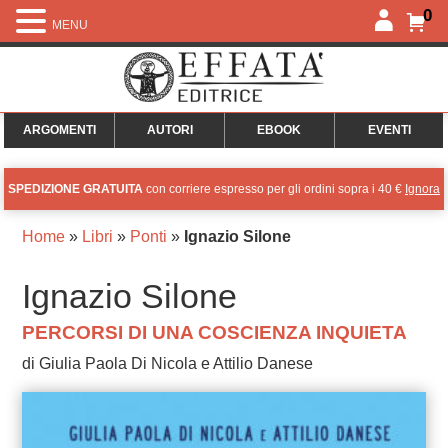
0
MENU
ARGOMENTI
AUTORI
EBOOK
EVENTI
SPEDIZIONE GRATUITA
con corriere espresso per gli ordini sopra i 40 €
Ignora
Home
»
Libri
»
Ponti
»
Ignazio Silone
Ignazio Silone
PERCORSI DI UNA COSCIENZA INQUIETA
di Giulia Paola Di Nicola e Attilio Danese