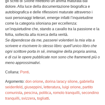
gli scritti di Silone riflettono un’anima maturata dal
dolore. Alla luce della documentazione biografica e
autobiografica e delle riflessioni maturate attraverso i
suoi personaggi letterari, emerge infatti l’inquietudine
come la categoria siloniana per eccellenza:
un’inquietudine che, stando a cavallo tra la passione e la
follia, sollecita alla ricerca della verità.
Se dipendesse da me, passerei volentieri la mia vita a
scrivere e riscrivere lo stesso libro: quell’unico libro che
ogni scrittore porta in sé, immagine della propria anima,
e di cui le opere pubblicate non sono che frammenti più o
meno approssimativi.
Collana:
Ponti
.
Argomento:
don orione
,
dorina laracy silone
,
gabriella
seidenfeld
,
giuseppini
,
letteratura
,
luigi orione
,
partito
comunista
,
pescina
,
politica
,
romolo tranquilli
,
secondino
tranquilli
,
svizzera
,
togliatti
.