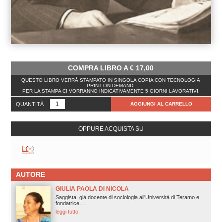
COMPRA LIBRO A
€
17,00
QUESTO LIBRO VERRÀ STAMPATO IN SINGOLA COPIA CON TECNOLOGIA
PRINT ON DEMAND.
PER LA STAMPA CI VORRANNO INDICATIVAMENTE 5 GIORNI LAVORATIVI.
QUANTITÀ
AGGIUNGI AL CARRELLO
OPPURE ACQUISTA SU
AUTORE
GIULIA PAOLA DI NICOLA
Saggista, già docente di sociologia all'Università di Teramo e
fondatrice,...
leggi tutto.