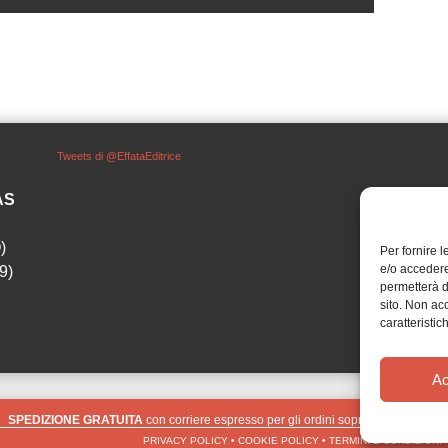
Tweets di @EffataEditrice
SAS
)
Per fornire 
e/o accedere
9)
permetterà d
sito. Non ac
caratteristic
Ac
SPEDIZIONE GRATUITA
con corriere espresso per gli ordini sopra i 40 €
Ignora
PRIVACY POLICY
•
COOKIE POLICY
•
TERMINI E CONDIZIONI