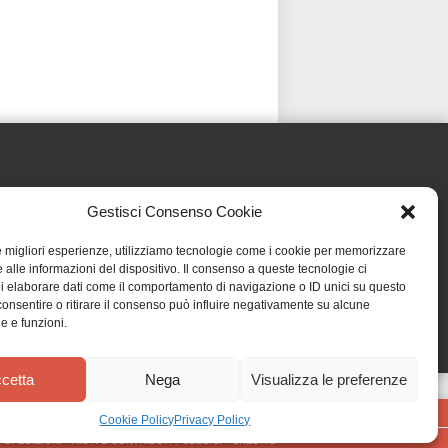
Gestisci Consenso Cookie
le migliori esperienze, utilizziamo tecnologie come i cookie per memorizzare
 alle informazioni del dispositivo. Il consenso a queste tecnologie ci
i elaborare dati come il comportamento di navigazione o ID unici su questo
consentire o ritirare il consenso può influire negativamente su alcune
he e funzioni.
cetta
Nega
Visualizza le preferenze
Cookie Policy
Privacy Policy
•
SPEDIZIONI
•
AIUTI E CONTRIBUTI PUBBLICI
•
CREDITS