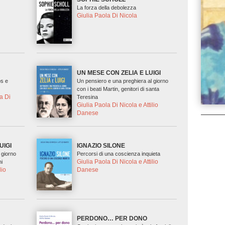
La forza della debolezza
Giulia Paola Di Nicola
UN MESE CON ZELIA E LUIGI
os e
Un pensiero e una preghiera al giorno
con i beati Martin, genitori di santa
a Di
Teresina
Giulia Paola Di Nicola e Attilio
Danese
UIGI
IGNAZIO SILONE
 giorno
Percorsi di una coscienza inquieta
Giulia Paola Di Nicola e Attilio
hi
lio
Danese
E
PERDONO… PER DONO