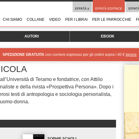
EFFATÀ.it
EFFATÀ EDITRICE
EFFAT
CHI SIAMO
COLLANE
VIDEO
PER I LIBRAI
PER LE PARROCCHIE
F
AUTORI
EBOOK
SPEDIZIONE GRATUITA
con corriere espresso per gli ordini sopra i 40 €
Ignora
NICOLA
ll’Università di Teramo e fondatrice, con Attilio
liste e della rivista «Prospettiva Persona». Dopo i
rosi testi di antropologia e sociologia personalista,
to uomo-donna.
SOPHIE SCHOLL