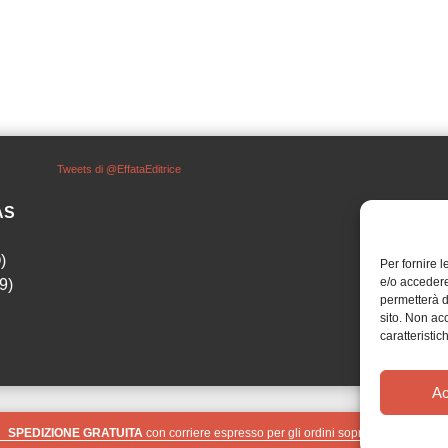
Tweets di @EffataEditrice
SAS
)
Per fornire 
e/o accedere
9)
permetterà d
sito. Non ac
caratteristic
Ac
SPEDIZIONE GRATUITA
con corriere espresso per gli ordini sopra i 40 €
Ignora