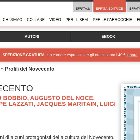
EFFATÀ.it
EFFATÀ EDITRICE
EFFAT
CHI SIAMO
COLLANE
VIDEO
PER I LIBRAI
PER LE PARROCCHIE
F
AUTORI
EBOOK
SPEDIZIONE GRATUITA
con corriere espresso per gli ordini sopra i 40 €
Ignora
»
Profili del Novecento
VECENTO
 BOBBIO, AUGUSTO DEL NOCE,
PE LAZZATI, JACQUES MARITAIN, LUIGI
ni di alcuni protagonisti della cultura del Novecento.