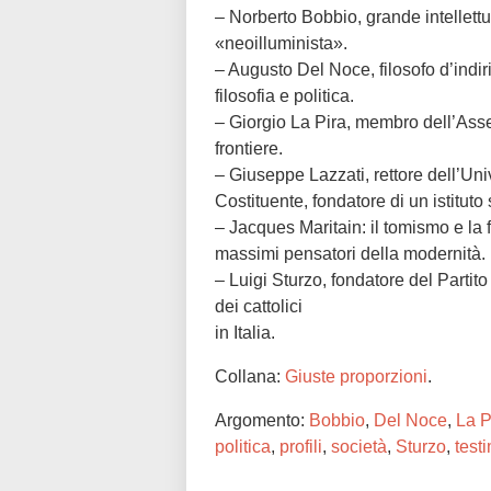
– Norberto Bobbio, grande intellet
«neoilluminista».
– Augusto Del Noce, filosofo d’indir
filosofia e politica.
– Giorgio La Pira, membro dell’Ass
frontiere.
– Giuseppe Lazzati, rettore dell’Un
Costituente, fondatore di un istituto
– Jacques Maritain: il tomismo e la 
massimi pensatori della modernità.
– Luigi Sturzo, fondatore del Partit
dei cattolici
in Italia.
Collana:
Giuste proporzioni
.
Argomento:
Bobbio
,
Del Noce
,
La P
politica
,
profili
,
società
,
Sturzo
,
test