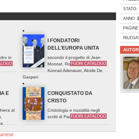
STATO:
ANNO:
PAGINE
RILEGA
I FONDATORI
DELL’EUROPA UNITA
AUTOR
dro in
secondo il progetto di Jean
ALOGO
FUORI CATALOGO
Monnet. Robert Schuman,
Konrad Adenauer, Alcide De
Gasperi
IA E
CONQUISTATO DA
CRISTO
hiera al
Cristologia e nuzialità negli
FUORI CATALOGO
n,
scritti di Padre Enrico Mauri
na
 Danese