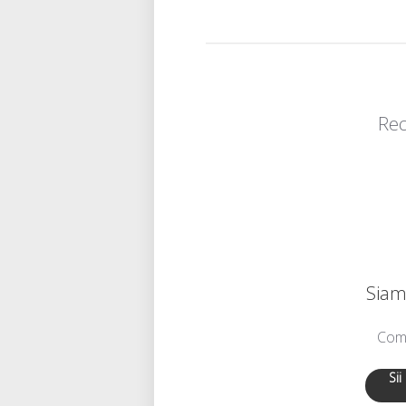
Rec
Siamo
Comu
Sii