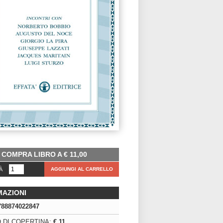
COMPRA LIBRO A
€
11,00
À
AGGIUNGI AL CARRELLO
MAZIONI
788874022847
 DI COPERTINA:
€ 11