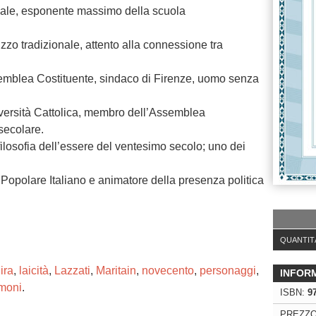
tuale, esponente massimo della scuola
izzo tradizionale, attento alla connessione tra
emblea Costituente, sindaco di Firenze, uomo senza
iversità Cattolica, membro dell’Assemblea
 secolare.
filosofia dell’essere del ventesimo secolo; uno dei
o Popolare Italiano e animatore della presenza politica
QUANTIT
ira
,
laicità
,
Lazzati
,
Maritain
,
novecento
,
personaggi
,
INFOR
imoni
.
ISBN:
9
PREZZO