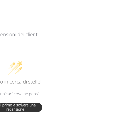
ensioni dei clienti
 in cerca di stelle!
nicaci cosa ne pensi
 il primo a scrivere una
recensione