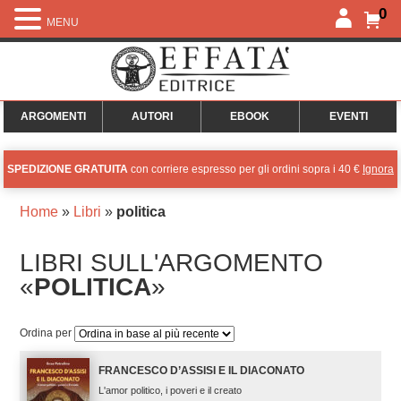
0
MENU
ARGOMENTI
AUTORI
EBOOK
EVENTI
SPEDIZIONE GRATUITA
con corriere espresso per gli ordini sopra i 40 €
Ignora
Home
»
Libri
»
politica
LIBRI SULL'ARGOMENTO
«
POLITICA
»
Ordina per
FRANCESCO D’ASSISI E IL DIACONATO
L'amor politico, i poveri e il creato