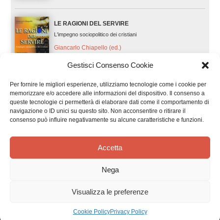
LE RAGIONI DEL SERVIRE
L'impegno sociopolitico dei cristiani
Giancarlo Chiapello (ed.)
Gestisci Consenso Cookie
FUORI CATALOGO
Per fornire le migliori esperienze, utilizziamo tecnologie come i cookie per
memorizzare e/o accedere alle informazioni del dispositivo. Il consenso a
I FONDATORI DELL’EUROPA UNITA
queste tecnologie ci permetterà di elaborare dati come il comportamento di
secondo il progetto di Jean Monnet. Robert Schuman, Konrad
navigazione o ID unici su questo sito. Non acconsentire o ritirare il
Adenauer, Alcide De Gasperi
consenso può influire negativamente su alcune caratteristiche e funzioni.
FUORI CATALOGO
Accetta
Nega
Visualizza le preferenze
Cookie Policy
Privacy Policy