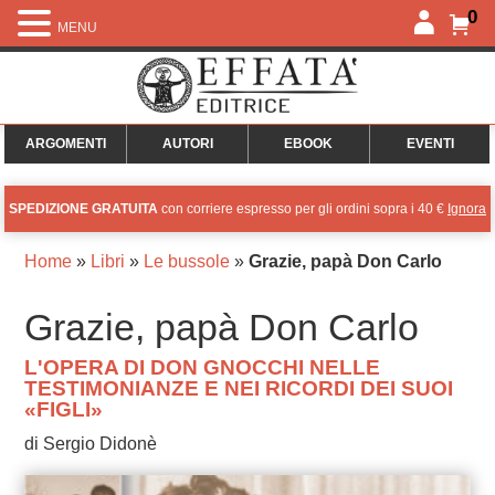
0
MENU
ARGOMENTI
AUTORI
EBOOK
EVENTI
SPEDIZIONE GRATUITA
con corriere espresso per gli ordini sopra i 40 €
Ignora
Home
»
Libri
»
Le bussole
»
Grazie, papà Don Carlo
Grazie, papà Don Carlo
L'OPERA DI DON GNOCCHI NELLE
TESTIMONIANZE E NEI RICORDI DEI SUOI
«FIGLI»
di Sergio Didonè