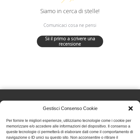
Siamo in cerca di stelle!
Comunicaci cosa ne pensi
Sii il primo a scrivere una
recensione
Gestisci Consenso Cookie
Effatà Editrice di Pellegrino Paolo SAS
Per fornire le migliori esperienze, utilizziamo tecnologie come i cookie per
C.F. e P.IVA 09655250018
memorizzare e/o accedere alle informazioni del dispositivo. Il consenso a
queste tecnologie ci permetterà di elaborare dati come il comportamento di
Via Tre Denti, 1 - 10060 Cantalupa (TO)
navigazione o ID unici su questo sito. Non acconsentire o ritirare il