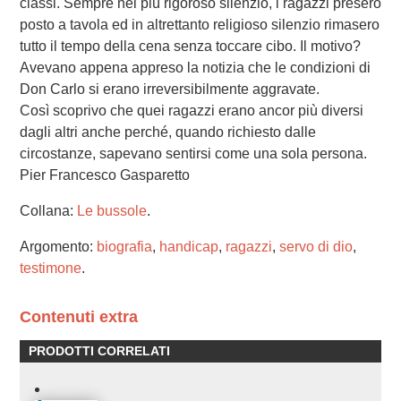
classi. Sempre nel più rigoroso silenzio, i ragazzi presero
posto a tavola ed in altrettanto religioso silenzio rimasero
tutto il tempo della cena senza toccare cibo. Il motivo?
Avevano appena appreso la notizia che le condizioni di
Don Carlo si erano irreversibilmente aggravate.
Così scoprivo che quei ragazzi erano ancor più diversi
dagli altri anche perché, quando richiesto dalle
circostanze, sapevano sentirsi come una sola persona.
Pier Francesco Gasparetto
Collana:
Le bussole
.
Argomento:
biografia
,
handicap
,
ragazzi
,
servo di dio
,
testimone
.
Contenuti extra
PRODOTTI CORRELATI