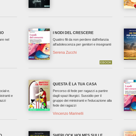
NO
I NODI DEL CRESCERE
are nel
Quattro fili da non perdere dall'infanzia
all'adolescenza per genitori e insegnanti
Serena Zucchi
EBOOK
QUESTA È LA TUA CASA
ocial-e.
Percorso di fede per ragazzi a partire
istranti e
dagli spazi liturgici. Sussidio per il
gazzi
gruppo dei ministranti e l'educazione alla
fede dei ragazzi
Vincenzo Marinelli
O
SHERLOCK HOLMES SULLE