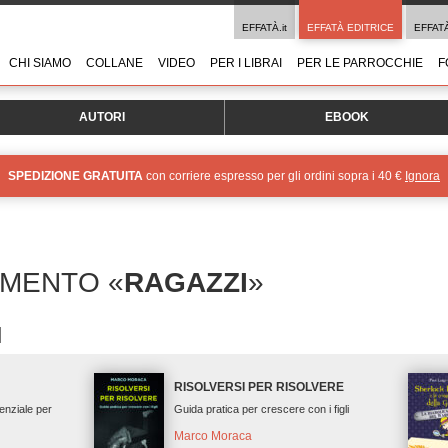
EFFATÀ.it
EFFATÀ EDITRICE
EFFAT
CHI SIAMO
COLLANE
VIDEO
PER I LIBRAI
PER LE PARROCCHIE
F
AUTORI
EBOOK
SPEDIZIONE GRATUITA
con corriere espresso per gli ordini sopra i 40 €
Ignora
OMENTO «
RAGAZZI
»
RISOLVERSI PER RISOLVERE
enziale per
Guida pratica per crescere con i figli
Marco Moraca