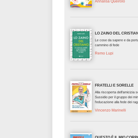
Annalisa Queirolo
LO ZAINO DEL CRISTIA
Le cose da sapere e da port
cammino di fede
Remo Lupi
FRATELLI E SORELLE
Alla riscoperta dell'amicizia s
Sussidio per il gruppo dei min
l'educazione alla fede dei ra
Vincenzo Marinelli
QUESTO È IL MIO CORP