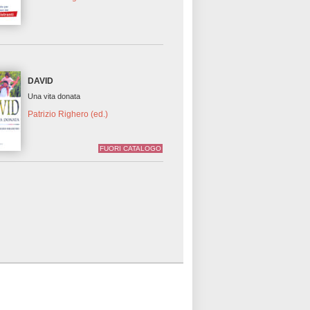
DAVID
Una vita donata
Patrizio Righero (ed.)
FUORI CATALOGO