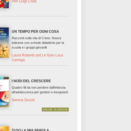
Pier Luigi Coda
UN TEMPO PER OGNI COSA
Racconti sulla vita di Cristo. Nuova
edizione con schede didattiche per la
scuola e i gruppi giovanili
Laura Roberto (ed.) e Gian Luca
Carrega
I NODI DEL CRESCERE
Quattro fili da non perdere dall'infanzia
all'adolescenza per genitori e insegnanti
Serena Zucchi
ANCHE IN EBOOK
TI DO LA MIA PAROLA