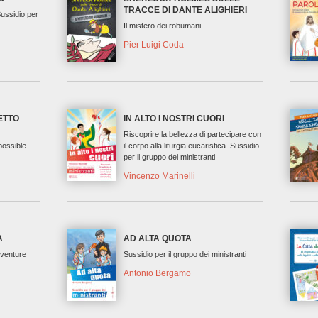
TRACCE DI DANTE ALIGHIERI
Sussidio per
Il mistero dei robumani
Pier Luigi Coda
ETTO
IN ALTO I NOSTRI CUORI
Riscoprire la bellezza di partecipare con
possible
il corpo alla liturgia eucaristica. Sussidio
per il gruppo dei ministranti
Vincenzo Marinelli
A
AD ALTA QUOTA
vventure
Sussidio per il gruppo dei ministranti
Antonio Bergamo