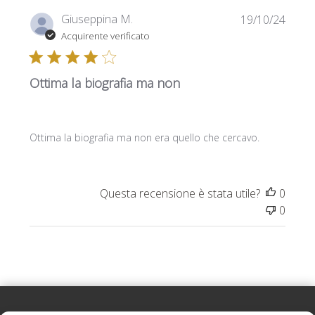
Data
Giuseppina M.
19/10/24
di
Acquirente verificato
pubbl
Ottima la biografia ma non
Ottima la biografia ma non era quello che cercavo.
Questa recensione è stata utile?
0
0