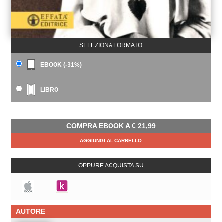
SELEZIONA FORMATO
EBOOK (-31%)
LIBRO
COMPRA EBOOK A
€
21,99
AGGIUNGI AL CARRELLO
OPPURE ACQUISTA SU
AUTORE