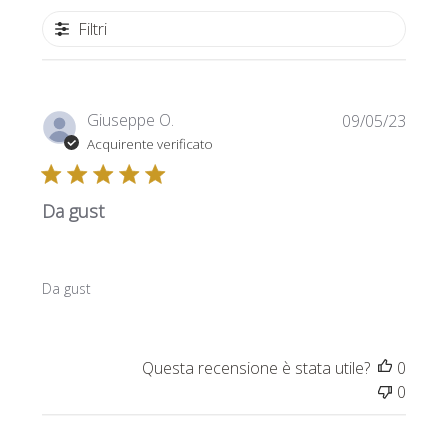
Filtri
Data
Giuseppe O.
09/05/23
di
Acquirente verificato
pubbl
Da gust
Da gust
Questa recensione è stata utile?
0
0