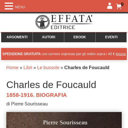
0
MENU
ARGOMENTI
AUTORI
EBOOK
EVENTI
SPEDIZIONE GRATUITA
con corriere espresso per gli ordini sopra i 40 €
Ignora
Home
»
Libri
»
Le bussole
»
Charles de Foucauld
Charles de Foucauld
1858-1916. BIOGRAFIA
di Pierre Sourisseau