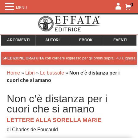
0
MENU
ARGOMENTI
AUTORI
EBOOK
EVENTI
SPEDIZIONE GRATUITA
con corriere espresso per gli ordini sopra i 40 €
Ignora
Home
»
Libri
»
Le bussole
»
Non c’è distanza per i
cuori che si amano
Non c’è distanza per i
cuori che si amano
LETTERE ALLA SORELLA MARIE
di Charles de Foucauld