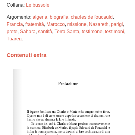
Collana:
Le bussole
.
Argomento:
algeria
,
biografia
,
charles de foucauld
,
Francia
,
fraternità
,
Marocco
,
missione
,
Nazareth
,
parigi
,
prete
,
Sahara
,
santità
,
Terra Santa
,
testimone
,
testimoni
,
Tuareg
.
Contenuti extra
Please wait while flipbook is loading. For more related
info, FAQs and issues please refer to
dFlip 3D Flipbook
Wordpress Help
documentation.