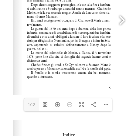
1/12
Please wait while flipbook is loading. For more related
info, FAQs and issues please refer to
dFlip 3D Flipbook
Wordpress Help
documentation.