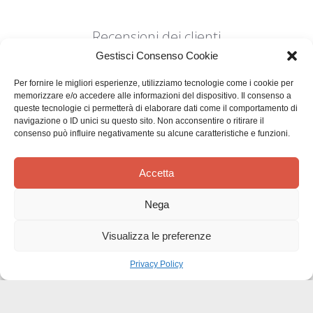
Recensioni dei clienti
Gestisci Consenso Cookie
Per fornire le migliori esperienze, utilizziamo tecnologie come i cookie per
memorizzare e/o accedere alle informazioni del dispositivo. Il consenso a
queste tecnologie ci permetterà di elaborare dati come il comportamento di
navigazione o ID unici su questo sito. Non acconsentire o ritirare il
consenso può influire negativamente su alcune caratteristiche e funzioni.
Siamo in cerca di stelle!
Comunicaci cosa ne pensi
Accetta
Sii il primo a scrivere una
Nega
recensione
Visualizza le preferenze
Privacy Policy