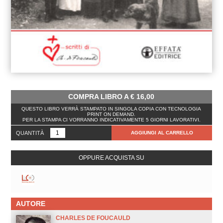
COMPRA LIBRO A
€
16,00
QUESTO LIBRO VERRÀ STAMPATO IN SINGOLA COPIA CON TECNOLOGIA
PRINT ON DEMAND.
PER LA STAMPA CI VORRANNO INDICATIVAMENTE 5 GIORNI LAVORATIVI.
QUANTITÀ
AGGIUNGI AL CARRELLO
OPPURE ACQUISTA SU
AUTORE
CHARLES DE FOUCAULD