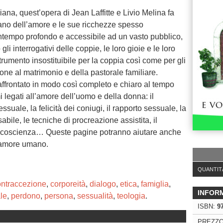
iana, quest’opera di Jean Laffitte e Livio Melina fa
istiano dell’amore e le sue ricchezze spesso
ntempo profondo e accessibile ad un vasto pubblico,
li interrogativi delle coppie, le loro gioie e le loro
rumento insostituibile per la coppia così come per gli
one al matrimonio e della pastorale familiare.
affrontato in modo così completo e chiaro al tempo
 legati all’amore dell’uomo e della donna: il
essuale, la felicità dei coniugi, il rapporto sessuale, la
bile, le tecniche di procreazione assistita, il
la coscienza… Queste pagine potranno aiutare anche
l’amore umano.
QUANTIT
ontraccezione
,
corporeità
,
dialogo
,
etica
,
famiglia
,
INFOR
le
,
perdono
,
persona
,
sessualità
,
teologia
.
ISBN:
9
PREZZO