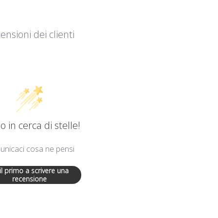
ensioni dei clienti
 in cerca di stelle!
nicaci cosa ne pensi
 il primo a scrivere una
recensione