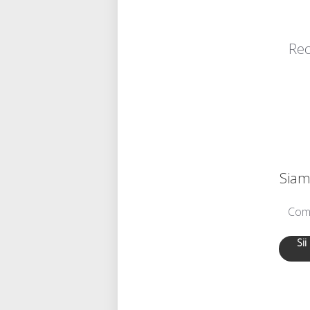
Rec
Siamo
Comu
Sii