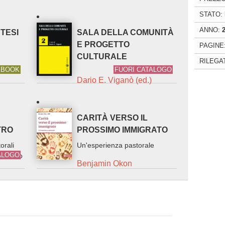
STATO:
ANNO:
TESI
SALA DELLA COMUNITÀ
E PROGETTO
PAGINE
r
CULTURALE
RILEGA
EBOOK
FUORI CATALOGO
Dario E. Viganò (ed.)
CARITÀ VERSO IL
TRO
PROSSIMO IMMIGRATO
orali
Un'esperienza pastorale
ALOGO
rimonio
Benjamin Okon