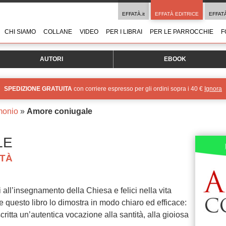
EFFATÀ.it
EFFATÀ EDITRICE
EFFAT
CHI SIAMO
COLLANE
VIDEO
PER I LIBRAI
PER LE PARROCCHIE
F
AUTORI
EBOOK
SPEDIZIONE GRATUITA
con corriere espresso per gli ordini sopra i 40 €
Ignora
monio
»
Amore coniugale
LE
ITÀ
all’insegnamento della Chiesa e felici nella vita
 e questo libro lo dimostra in modo chiaro ed efficace:
scritta un’autentica vocazione alla santità, alla gioiosa