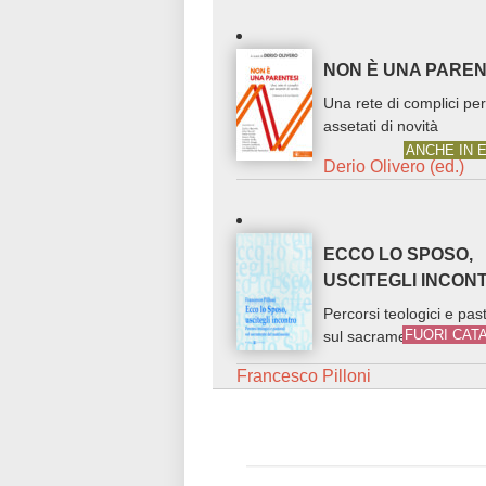
NON È UNA PAREN
Una rete di complici pe
assetati di novità
ANCHE IN 
Derio Olivero (ed.)
ECCO LO SPOSO,
USCITEGLI INCON
Percorsi teologici e past
FUORI CAT
sul sacramento del mat
Francesco Pilloni