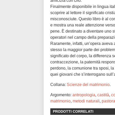
amicizia con Dio.
Finalmente disponibile in lingua ital
scoprire al lettore il significato cr
misconosciute. Questo libro è al co
e mostra una reale attenzione verso g
pene. È destinato a diventare uno st
operatori nel campo della preparazi
Raramente, infatti, un’opera aveva 
stesso la maggior parte dei problemi
significato del corpo, la differenza s
contraccezione, la paternità responsa
perdono, la comunione tra sposi, 
quei giovani che s’interrogano sul
Collana:
Scienze del matrimonio
.
Argomento:
antropologia
,
castità
,
c
matrimonio
,
metodi naturali
,
pastora
PRODOTTI CORRELATI