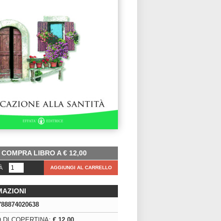
COMPRA LIBRO A
€
12,00
À
AGGIUNGI AL CARRELLO
MAZIONI
788874020638
 DI COPERTINA:
€ 12,00