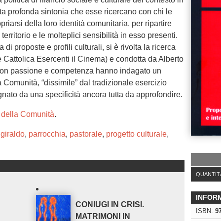
sta profonda sintonia che esse ricercano con chi le
riarsi della loro identità comunitaria, per ripartire
territorio e le molteplici sensibilità in esso presenti.
di proposte e profili culturali, si è rivolta la ricerca
attolica Esercenti il Cinema) e condotta da Alberto
 con passione e competenza hanno indagato un
Comunità, “dissimile” dal tradizionale esercizio
ato da una specificità ancora tutta da approfondire.
a della Comunità
.
,
giraldo
,
parrocchia
,
pastorale
,
progetto culturale
,
QUANTIT
INFOR
CONIUGI IN CRISI.
ISBN:
9
MATRIMONI IN