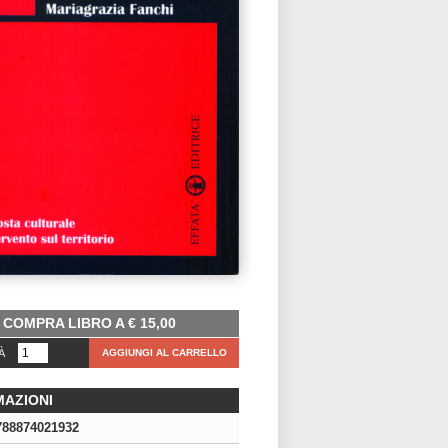
COMPRA LIBRO A
€
15,00
À
AGGIUNGI AL CARRELLO
MAZIONI
788874021932