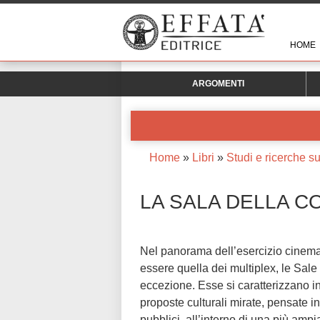
HOME
ARGOMENTI
Home
»
Libri
»
Studi e ricerche s
LA SALA DELLA C
Nel panorama dell’esercizio cinemato
essere quella dei multiplex, le Sal
eccezione. Esse si caratterizzano in
proposte culturali mirate, pensate in
pubblici, all’interno di una più ampia