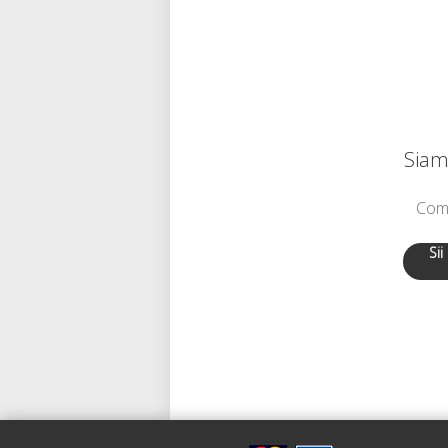
Siamo
Comu
Sii