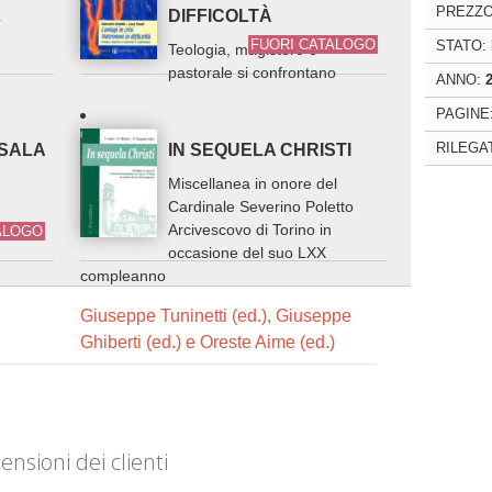
PREZZO
DIFFICOLTÀ
?
FUORI CATALOGO
STATO:
Teologia, magistero e
pastorale si confrontano
ANNO:
PAGINE
RILEGA
 SALA
IN SEQUELA CHRISTI
Miscellanea in onore del
Cardinale Severino Poletto
Arcivescovo di Torino in
ALOGO
occasione del suo LXX
compleanno
Giuseppe Tuninetti (ed.), Giuseppe
Ghiberti (ed.) e Oreste Aime (ed.)
ensioni dei clienti