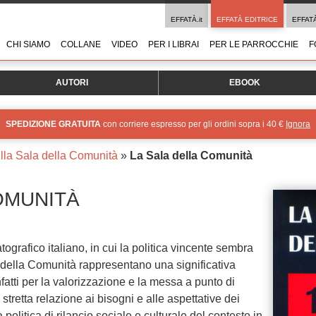
EFFATÀ.it
EFFATÀ EDITRICE
EFFAT
CHI SIAMO
COLLANE
VIDEO
PER I LIBRAI
PER LE PARROCCHIE
F
AUTORI
EBOOK
SPEDIZIONE GRATUITA
con corriere espresso per gli ordini sopra i 40 €
Ignora
ulla Sala della Comunità
»
La Sala della Comunità
OMUNITÀ
grafico italiano, in cui la politica vincente sembra
e della Comunità rappresentano una significativa
fatti per la valorizzazione e la messa a punto di
 stretta relazione ai bisogni e alle aspettative dei
 politica di rilancio sociale e culturale del contesto in