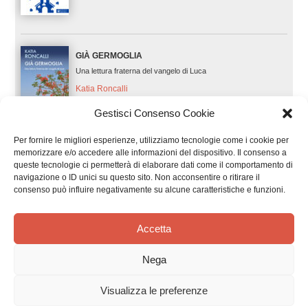
GIÀ GERMOGLIA
Una lettura fraterna del vangelo di Luca
Katia Roncalli
Gestisci Consenso Cookie
Per fornire le migliori esperienze, utilizziamo tecnologie come i cookie per
memorizzare e/o accedere alle informazioni del dispositivo. Il consenso a
FRATELLI TUTTI. DAVVERO
queste tecnologie ci permetterà di elaborare dati come il comportamento di
Uomini e donne in dialogo con il cardinale Matteo Maria Zuppi
navigazione o ID unici su questo sito. Non acconsentire o ritirare il
consenso può influire negativamente su alcune caratteristiche e funzioni.
Matteo Maria Zuppi, Corrado Caiano (ed.) e Nicoletta
Ulivi (ed.)
Accetta
COMUNIONE E SERVIZIO
Nega
La vita della comunità parrocchiale sorgente di ogni ministero
Visualizza le preferenze
Giacinto Mancini