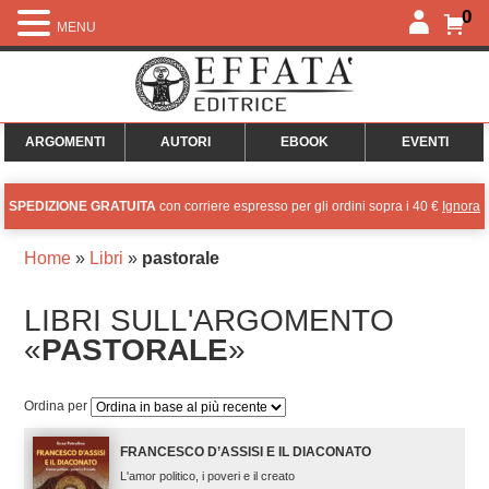
0
MENU
ARGOMENTI
AUTORI
EBOOK
EVENTI
SPEDIZIONE GRATUITA
con corriere espresso per gli ordini sopra i 40 €
Ignora
Home
»
Libri
»
pastorale
LIBRI SULL'ARGOMENTO
«
PASTORALE
»
Ordina per
FRANCESCO D’ASSISI E IL DIACONATO
L'amor politico, i poveri e il creato