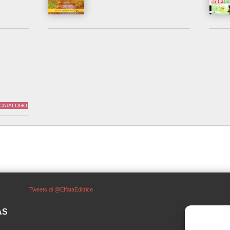
 CATALOGO
Tweets di @EffataEditrice
SAS