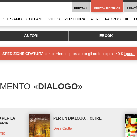
EFFATÀ.it
EFFATÀ EDITRICE
EFFAT
CHI SIAMO
COLLANE
VIDEO
PER I LIBRAI
PER LE PARROCCHIE
F
AUTORI
EBOOK
SPEDIZIONE GRATUITA
con corriere espresso per gli ordini sopra i 40 €
Ignora
OMENTO «
DIALOGO
»
O PER LA
PER UN DIALOGO… OLTRE
PPIA
Dora Ciotta
tio