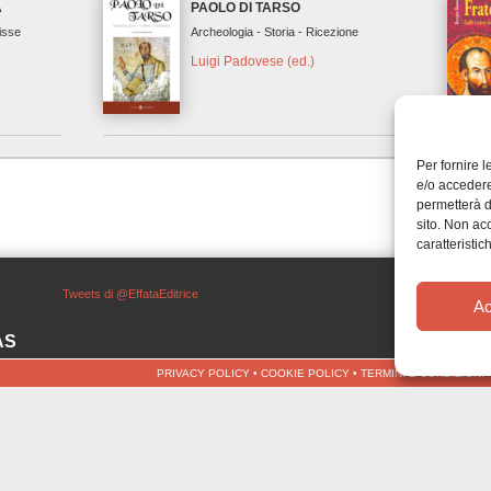
A
PAOLO DI TARSO
lisse
Archeologia - Storia - Ricezione
Luigi Padovese (ed.)
Per fornire 
e/o accedere
permetterà d
sito. Non ac
caratteristic
Tweets di @EffataEditrice
Ac
SAS
PRIVACY POLICY
•
COOKIE POLICY
•
TERMINI E CONDIZIONI
)
9)