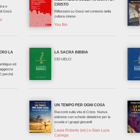
CRISTO
lica e
 di Gesù
Riflessioni su Gesù nel contesto della
cultura cinese
jo
You Bin
ERO LA
LA SACRA BIBBIA
CEI-UELCI
 ambiguo ed
saggezza
 E perché
UN TEMPO PER OGNI COSA
Racconti sulla vita di Cristo. Nuova
edizione con schede didattiche per la
scuola e i gruppi giovanili
Laura Roberto (ed.) e Gian Luca
Carrega