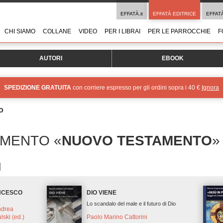
EFFATÀ.it
EFFATÀ EDITRICE
EFFAT
CHI SIAMO
COLLANE
VIDEO
PER I LIBRAI
PER LE PARROCCHIE
F
AUTORI
EBOOK
SPEDIZIONE GRATUITA
con corriere espresso per gli ordini sopra i 40 €
Ignora
o
OMENTO «
NUOVO TESTAMENTO
»
ANCESCO
DIO VIENE
Lo scandalo del male e il futuro di Dio
ndrea
lski (ed.)
Paolo Marino Cattorini