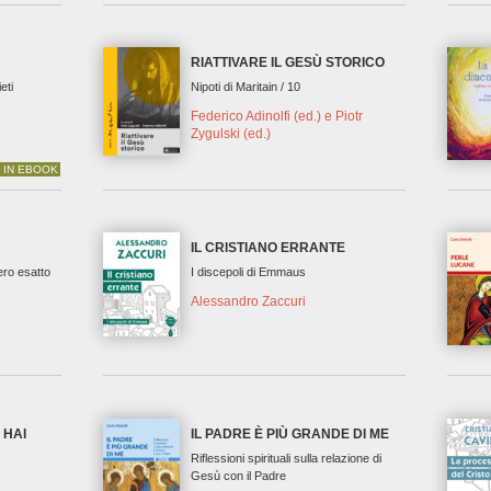
RIATTIVARE IL GESÙ STORICO
eti
Nipoti di Maritain / 10
Federico Adinolfi (ed.) e Piotr
Zygulski (ed.)
 IN EBOOK
IL CRISTIANO ERRANTE
ro esatto
I discepoli di Emmaus
Alessandro Zaccuri
 HAI
IL PADRE È PIÙ GRANDE DI ME
Riflessioni spirituali sulla relazione di
Gesù con il Padre