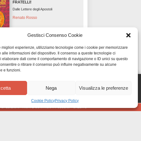
FRATELLI!
Dalle Lettere degli Apostoli
Renato Rosso
FUORI CATALOGO
Gestisci Consenso Cookie
le migliori esperienze, utilizziamo tecnologie come i cookie per memorizzare
 alle informazioni del dispositivo. Il consenso a queste tecnologie ci
i elaborare dati come il comportamento di navigazione o ID unici su questo
consentire o ritirare il consenso può influire negativamente su alcune
he e funzioni.
cetta
Nega
Visualizza le preferenze
Cookie Policy
Privacy Policy
•
SPEDIZIONI
•
AIUTI E CONTRIBUTI PUBBLICI
•
CREDITS