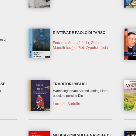
RIATTIVARE PAOLO DI TARSO
Gesù
Federico Adinolfi (ed.), Giulio
Mariotti (ed.) e Piotr Zygulski (ed.)
SSE
TRADITORI BIBLICI
e
Hanno ingannato parenti, amici, il loro
popolo e persino Dio
Lorenzo Bortolin
MEDITAZIONI SULLA NASCITA DI