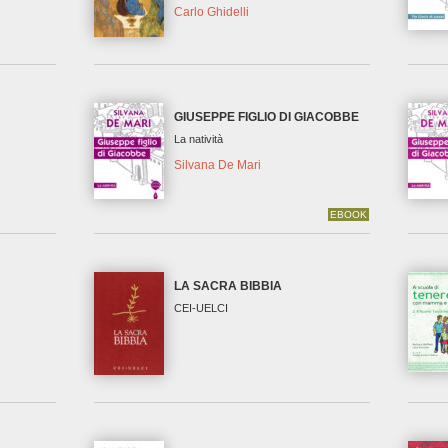
Carlo Ghidelli
GIUSEPPE FIGLIO DI GIACOBBE
La natività
Silvana De Mari
EBOOK
LA SACRA BIBBIA
CEI-UELCI