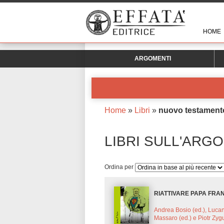
HOME
ARGOMENTI
Home
»
Libri
»
nuovo testament
LIBRI SULL'ARG
Ordina per
RIATTIVARE PAPA FR
Andrea Bosio (ed.), Luca
Massaro (ed.) e Piotr Zygu