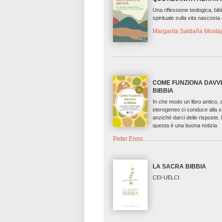
Una riflessione teologica, bib
spirituale sulla vita nascosta
Margarita Saldaña Mosta
COME FUNZIONA DAVV
BIBBIA
In che modo un libro antico,
eterogeneo ci conduce alla 
anziché darci delle risposte.
questa è una buona notizia
Peter Enns
LA SACRA BIBBIA
CEI-UELCI