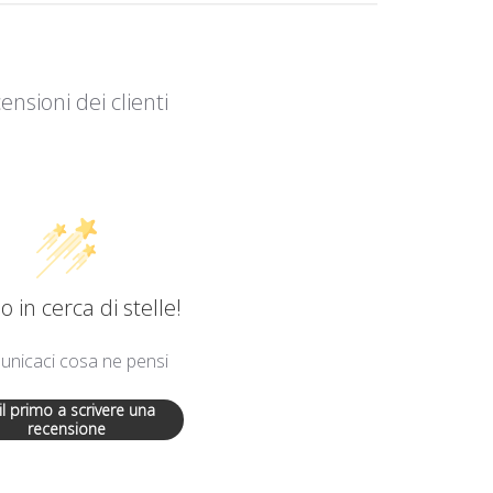
ensioni dei clienti
 in cerca di stelle!
nicaci cosa ne pensi
 il primo a scrivere una
recensione