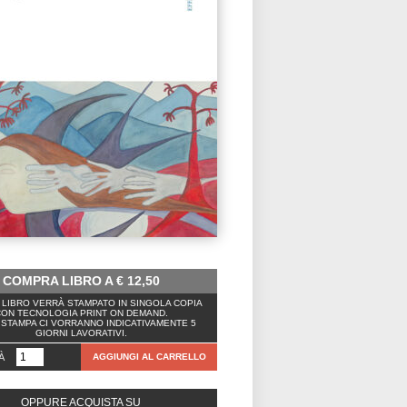
COMPRA LIBRO A
€
12,50
LIBRO VERRÀ STAMPATO IN SINGOLA COPIA
ON TECNOLOGIA PRINT ON DEMAND.
 STAMPA CI VORRANNO INDICATIVAMENTE 5
GIORNI LAVORATIVI.
À
AGGIUNGI AL CARRELLO
OPPURE ACQUISTA SU