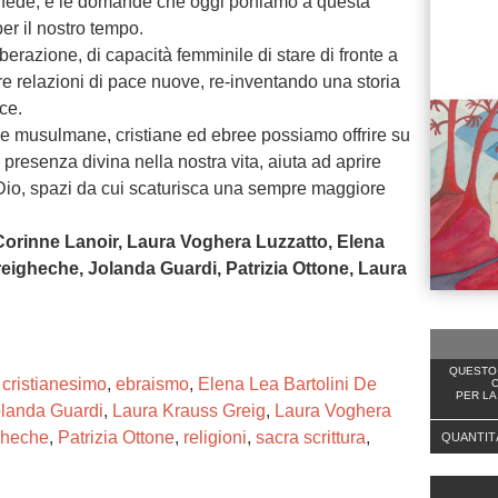
 di fede, e le domande che oggi poniamo a questa
er il nostro tempo.
berazione, di capacità femminile di stare di fronte a
are relazioni di pace nuove, re-inventando una storia
ce.
ne musulmane, cristiane ed ebree possiamo offrire su
a presenza divina nella nostra vita, aiuta ad aprire
n Dio, spazi da cui scaturisca una sempre maggiore
 Corinne Lanoir, Laura Voghera Luzzatto, Elena
reigheche, Jolanda Guardi, Patrizia Ottone, Laura
QUESTO 
,
cristianesimo
,
ebraismo
,
Elena Lea Bartolini De
C
PER LA
landa Guardi
,
Laura Krauss Greig
,
Laura Voghera
gheche
,
Patrizia Ottone
,
religioni
,
sacra scrittura
,
QUANTIT