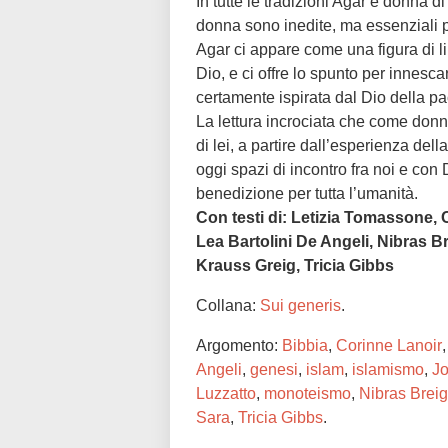
In tutte le tradizioni Agar è donna
donna sono inedite, ma essenziali p
Agar ci appare come una figura di li
Dio, e ci offre lo spunto per innesc
certamente ispirata dal Dio della pa
La lettura incrociata che come don
di lei, a partire dall’esperienza dell
oggi spazi di incontro fra noi e co
benedizione per tutta l’umanità.
Con testi di: Letizia Tomassone,
Lea Bartolini De Angeli, Nibras B
Krauss Greig, Tricia Gibbs
Collana:
Sui generis
.
Argomento:
Bibbia
,
Corinne Lanoir
Angeli
,
genesi
,
islam
,
islamismo
,
Jo
Luzzatto
,
monoteismo
,
Nibras Brei
Sara
,
Tricia Gibbs
.