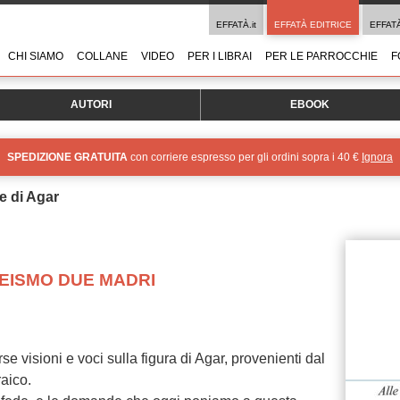
EFFATÀ.it
EFFATÀ EDITRICE
EFFAT
CHI SIAMO
COLLANE
VIDEO
PER I LIBRAI
PER LE PARROCCHIE
F
AUTORI
EBOOK
SPEDIZIONE GRATUITA
con corriere espresso per gli ordini sopra i 40 €
Ignora
ie di Agar
TEISMO DUE MADRI
se visioni e voci sulla figura di Agar, provenienti dal
aico.