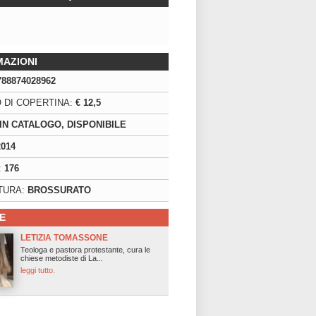
MAZIONI
788874028962
 DI COPERTINA:
€ 12,5
IN CATALOGO, DISPONIBILE
2014
:
176
TURA:
BROSSURATO
E
LETIZIA TOMASSONE
Teologa e pastora protestante, cura le
chiese metodiste di La...
leggi tutto.