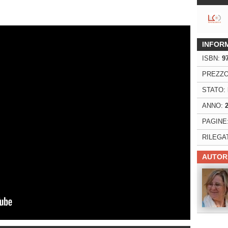
INFOR
ISBN:
9
PREZZO
STATO:
ANNO:
PAGINE
RILEGA
AUTOR