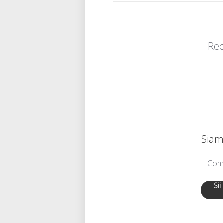
Rec
Siamo
Comu
Sii