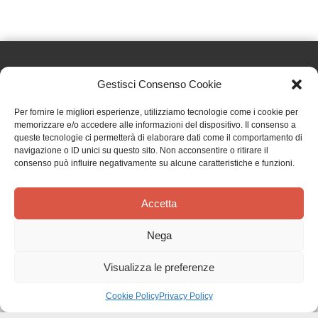
Gestisci Consenso Cookie
Effatà Editrice di Pellegrino Paolo SAS
Per fornire le migliori esperienze, utilizziamo tecnologie come i cookie per
C.F. e P.IVA 09655250018
memorizzare e/o accedere alle informazioni del dispositivo. Il consenso a
queste tecnologie ci permetterà di elaborare dati come il comportamento di
Via Tre Denti, 1 - 10060 Cantalupa (TO)
navigazione o ID unici su questo sito. Non acconsentire o ritirare il
Telefono: (+39) 0121 353452 - Fax: (+39) 0121 353839
consenso può influire negativamente su alcune caratteristiche e funzioni.
info@effata.it
Accetta
Copyright © 2026 •
Effatà Editrice
Nega
PRIVACY POLICY
•
COOKIE POLICY
•
TERMINI E CONDIZIONI
•
SPEDIZIONI
•
AIUTI E
CONTRIBUTI PUBBLICI
•
CREDITS
Visualizza le preferenze
SPEDIZIONE GRATUITA
con corriere espresso per gli ordini sopra i 40 €
Ignora
Cookie Policy
Privacy Policy