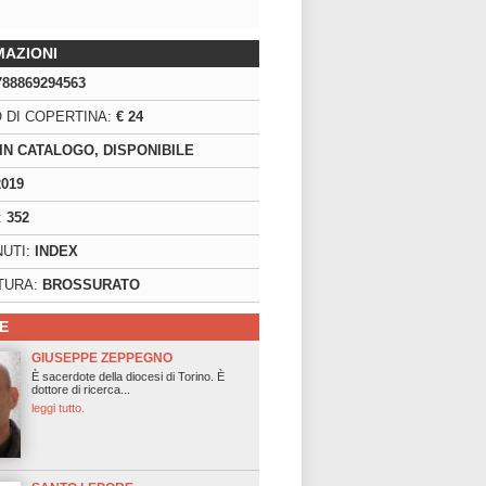
MAZIONI
788869294563
 DI COPERTINA:
€ 24
IN CATALOGO, DISPONIBILE
2019
:
352
UTI:
INDEX
TURA:
BROSSURATO
E
GIUSEPPE ZEPPEGNO
È sacerdote della diocesi di Torino. È
dottore di ricerca...
leggi tutto.