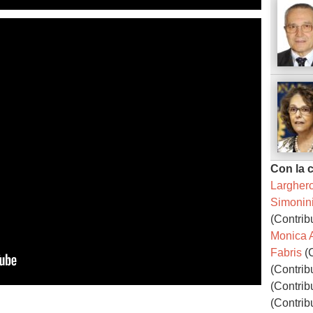
Con la 
Largher
Simonin
(Contribu
Monica 
Fabris
(C
(Contribu
(Contribu
(Contribu