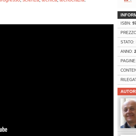
INFOR
ISBN:
9
PREZZO
STATO:
ANNO:
PAGINE
CONTEN
RILEGA
AUTOR