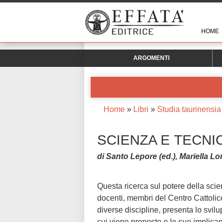
HOME
ARGOMENTI
Home
»
Libri
»
Studia taurinensia
SCIENZA E TECNI
di Santo Lepore (ed.), Mariella L
Questa ricerca sul potere della scie
docenti, membri del Centro Cattolico 
diverse discipline, presenta lo svil
cui viene proposto e le sue implican