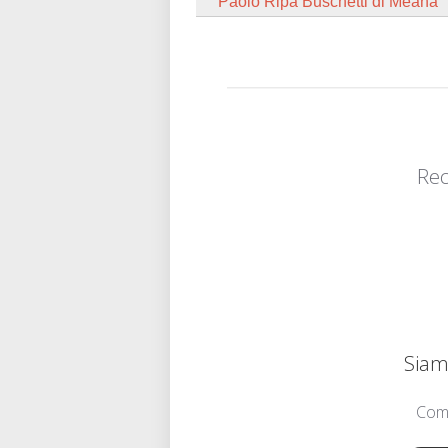
Paolo Ripa Buschetti di Meana
Rec
Siamo
Comu