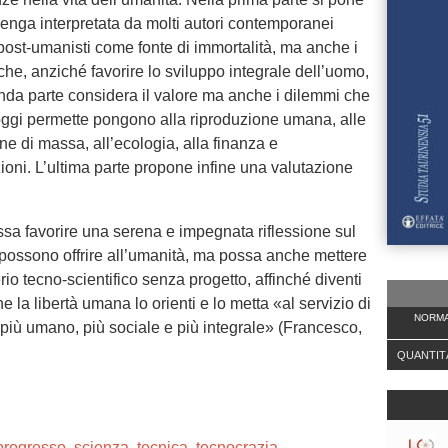
venga interpretata da molti autori contemporanei
post-umanisti come fonte di immortalità, ma anche i
he, anziché favorire lo sviluppo integrale dell’uomo,
nda parte considera il valore ma anche i dilemmi che
oggi permette pongono alla riproduzione umana, alle
e di massa, all’ecologia, alla finanza e
oni. L’ultima parte propone infine una valutazione
sa favorire una serena e impegnata riflessione sul
a possono offrire all’umanità, ma possa anche mettere
rio tecno-scientifico senza progetto, affinché diventi
 la libertà umana lo orienti e lo metta «al servizio di
NORMA
, più umano, più sociale e più integrale» (Francesco,
QUANTIT
progresso
,
scienza
,
tecnica
,
tecnocrazia
.