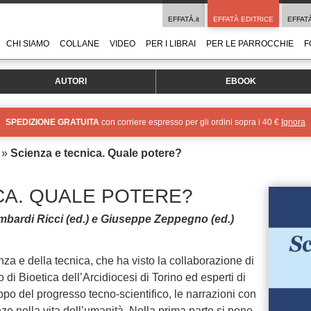
EFFATÀ.it
EFFATÀ EDITRICE
EFFAT
CHI SIAMO
COLLANE
VIDEO
PER I LIBRAI
PER LE PARROCCHIE
F
AUTORI
EBOOK
SPEDIZIONE GRATUITA
con corriere espresso per gli ordini sopra i 40 €
Ignora
»
Scienza e tecnica. Quale potere?
CA. QUALE POTERE?
ombardi Ricci (ed.) e Giuseppe Zeppegno (ed.)
nza e della tecnica, che ha visto la collaborazione di
di Bioetica dell’Arcidiocesi di Torino ed esperti di
uppo del progresso tecno-scientifico, le narrazioni con
ze nella vita dell’umanità. Nella prima parte si pone