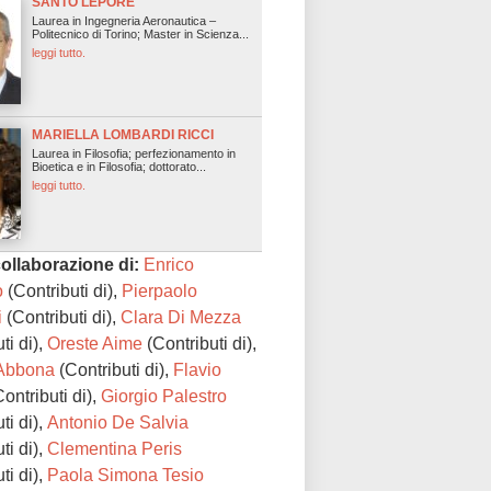
SANTO LEPORE
Laurea in Ingegneria Aeronautica –
Politecnico di Torino; Master in Scienza...
leggi tutto.
MARIELLA LOMBARDI RICCI
Laurea in Filosofia; perfezionamento in
Bioetica e in Filosofia; dottorato...
leggi tutto.
collaborazione di:
Enrico
o
(Contributi di),
Pierpaolo
i
(Contributi di),
Clara Di Mezza
ti di),
Oreste Aime
(Contributi di),
Abbona
(Contributi di),
Flavio
ontributi di),
Giorgio Palestro
ti di),
Antonio De Salvia
ti di),
Clementina Peris
ti di),
Paola Simona Tesio