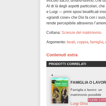
vincolo sacro, umano-divino, che dà 
Al di là degli aspetti particolari, ch
e Luigi — primi sposi beatificati i
«grandi cose» che Dio fa con i suoi,
rende percepibile attraverso l’amo
Collana:
Scienze del matrimonio
.
Argomento:
beati
,
coppia
,
famiglia
,
Contenuti extra
PRODOTTI CORRELATI
FAMIGLIA O LAVO
Famiglia e lavoro: un
matrimonio possibile
FUORI CAT
Luigi Ghia