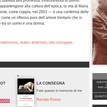
stabilità alla promessa, innervandola di divino.
e appartengono alla cultura dell’epoca, la vita di Maria
nsieme, come coppia, nel 2001 — è una conferma delle
 come un riflesso puro dell’amore trinitario che si
re tra un uomo e una donna.
matrimonio
,
teatro
,
testimoni
,
vita coniugale
.
QUESTO 
RO?
LA CONSEGNA
C
PER LA
Fate questo in memoria di me
QUANTIT
Renato Rosso
ALOGO