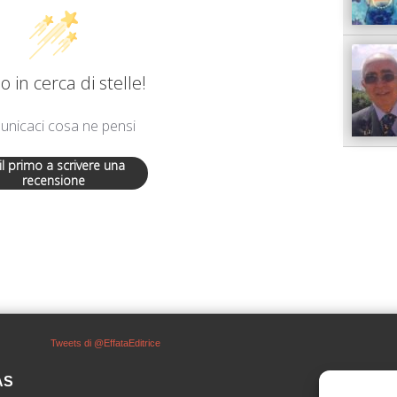
 in cerca di stelle!
nicaci cosa ne pensi
 il primo a scrivere una
recensione
Tweets di @EffataEditrice
SAS