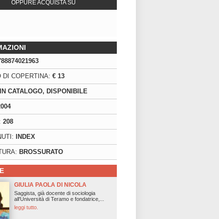
OPPURE ACQUISTA SU
MAZIONI
788874021963
 DI COPERTINA:
€ 13
IN CATALOGO, DISPONIBILE
2004
:
208
UTI:
INDEX
TURA:
BROSSURATO
E
GIULIA PAOLA DI NICOLA
Saggista, già docente di sociologia
all'Università di Teramo e fondatrice,...
leggi tutto.