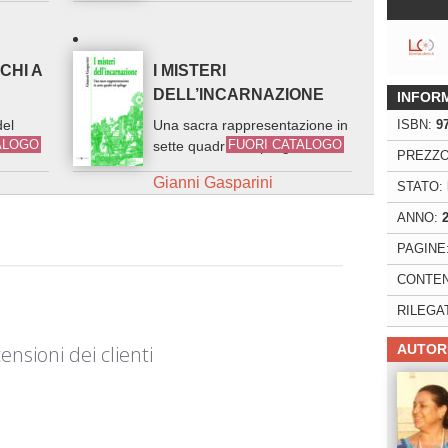
CHI A
I MISTERI
DELL’INCARNAZIONE
INFOR
del
Una sacra rappresentazione in
ISBN:
9
ALOGO
FUORI CATALOGO
Colli»
sette quadri ed epilogo
PREZZO
Gianni Gasparini
STATO:
ANNO:
PAGINE
CONTEN
RILEGA
ensioni dei clienti
AUTOR