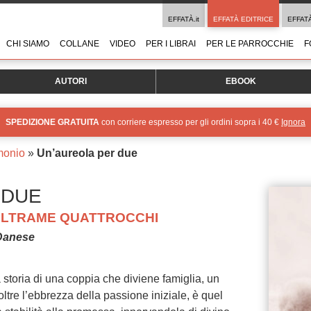
EFFATÀ.it
EFFATÀ EDITRICE
EFFAT
CHI SIAMO
COLLANE
VIDEO
PER I LIBRAI
PER LE PARROCCHIE
F
AUTORI
EBOOK
SPEDIZIONE GRATUITA
con corriere espresso per gli ordini sopra i 40 €
Ignora
monio
»
Un’aureola per due
 DUE
BELTRAME QUATTROCCHI
 Danese
 storia di una coppia che diviene famiglia, un
tre l’ebbrezza della passione iniziale, è quel