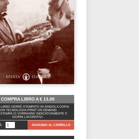
COMPRA LIBRO A
€
13,00
LIBRO VERRÀ STAMPATO IN SINGOLA COPIA
ON TECNOLOGIA PRINT ON DEMAND.
 STAMPA CI VORRANNO INDICATIVAMENTE 5
GIORNI LAVORATIVI.
À
AGGIUNGI AL CARRELLO