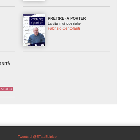
PRÊT(RE) A PORTER
La vita in cinque righe
Fabrizio Centofanti
RNITÀ
ATALOGO
Tweets di @EffataEditrice