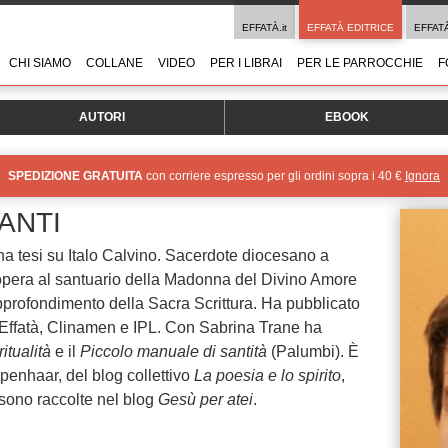
EFFATÀ.it
EFFATÀ EDITRICE
EFFAT
CHI SIAMO
COLLANE
VIDEO
PER I LIBRAI
PER LE PARROCCHIE
F
AUTORI
EBOOK
SPEDIZIONE GRATUITA
con corriere espresso per gli ordini sopra i 40 €
Ignora
ANTI
na tesi su Italo Calvino. Sacerdote diocesano a
opera al santuario della Madonna del Divino Amore
approfondimento della Sacra Scrittura. Ha pubblicato
i Effatà, Clinamen e IPL. Con Sabrina Trane ha
itualità
e il
Piccolo manuale di santità
(Palumbi). È
enhaar, del blog collettivo
La poesia e lo spirito
,
sono raccolte nel blog
Gesù per atei
.