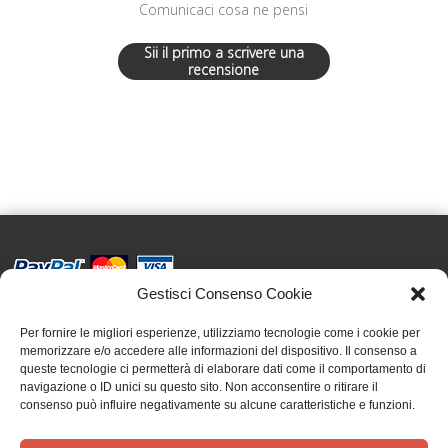
Comunicaci cosa ne pensi
Sii il primo a scrivere una
recensione
Gestisci Consenso Cookie
Effatà Editrice di Pellegrino Paolo SAS
C.F. e P.IVA 09655250018
Per fornire le migliori esperienze, utilizziamo tecnologie come i cookie per
memorizzare e/o accedere alle informazioni del dispositivo. Il consenso a
Via Tre Denti, 1 - 10060 Cantalupa (TO)
queste tecnologie ci permetterà di elaborare dati come il comportamento di
Telefono: (+39) 0121 353452 - Fax: (+39) 0121 353839
navigazione o ID unici su questo sito. Non acconsentire o ritirare il
info@effata.it
consenso può influire negativamente su alcune caratteristiche e funzioni.