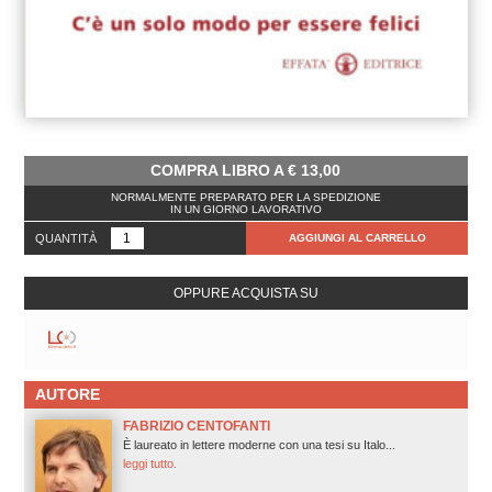
COMPRA LIBRO A
€
13,00
NORMALMENTE PREPARATO PER LA SPEDIZIONE
IN UN GIORNO LAVORATIVO
QUANTITÀ
AGGIUNGI AL CARRELLO
OPPURE ACQUISTA SU
AUTORE
FABRIZIO CENTOFANTI
È laureato in lettere moderne con una tesi su Italo...
leggi tutto.