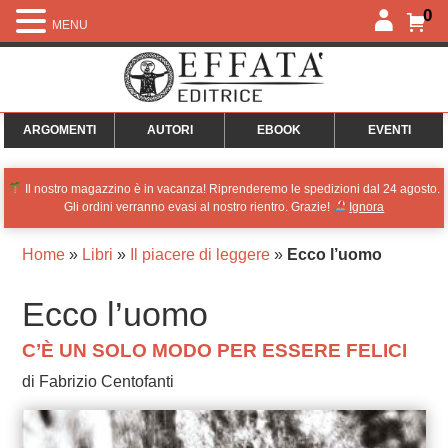
0
MENU
ARGOMENTI
AUTORI
EBOOK
EVENTI
Il nostro magazzino è in vacanza! Riprenderemo le spedizioni dal 24 agosto.
Gli ordini verranno evasi al nostro rientro. Grazie!
Ignora
Home
»
Libri
»
Il piacere di leggere
»
Ecco l’uomo
Ecco l’uomo
C’È UN SOLO MODO PER ESSERE FELICI
di Fabrizio Centofanti