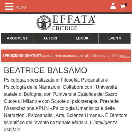
0
MENU
ARGOMENTI
AUTORI
EBOOK
EVENTI
SPEDIZIONE GRATUITA
con corriere espresso per gli ordini sopra i 40 €
Ignora
BEATRICE BALSAMO
Psicologa, specializzata in Filosofia, Psicanalisi e
Psicologia delle Narrazioni. Collabora con l’Università
statale di Bologna, con l’Università Cattolica del Sacro
Cuore di Milano e con Scuole di psicoterapia. Presiede
l’Associazione APUN «Psicologia Umanistica e delle
Narrazioni. Psicoanalisi. Arte. Scienze Umane». È Direttore
scientifico dell’evento nazionale
Mens-a. L’intelligenza
ospitale
.