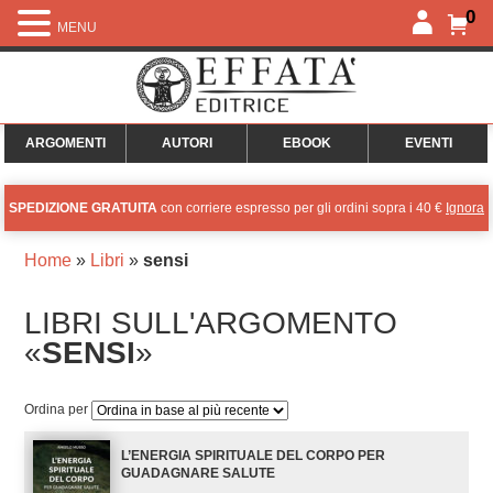
0
MENU
ARGOMENTI
AUTORI
EBOOK
EVENTI
SPEDIZIONE GRATUITA
con corriere espresso per gli ordini sopra i 40 €
Ignora
Home
»
Libri
»
sensi
LIBRI SULL'ARGOMENTO
«
SENSI
»
Ordina per
L’ENERGIA SPIRITUALE DEL CORPO PER
GUADAGNARE SALUTE