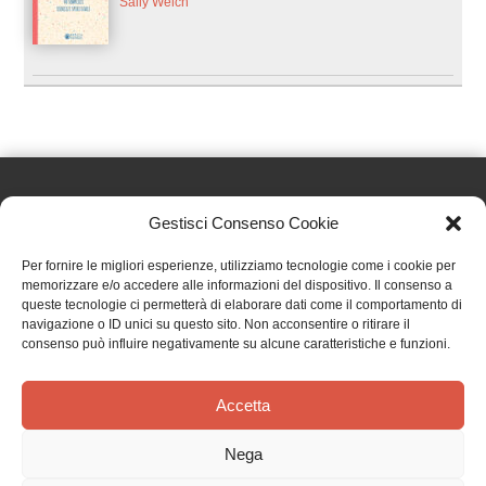
Sally Welch
Gestisci Consenso Cookie
Effatà Editrice di Pellegrino Paolo SAS
Per fornire le migliori esperienze, utilizziamo tecnologie come i cookie per
C.F. e P.IVA 09655250018
memorizzare e/o accedere alle informazioni del dispositivo. Il consenso a
queste tecnologie ci permetterà di elaborare dati come il comportamento di
Via Tre Denti, 1 - 10060 Cantalupa (TO)
navigazione o ID unici su questo sito. Non acconsentire o ritirare il
Telefono: (+39) 0121 353452 - Fax: (+39) 0121 353839
consenso può influire negativamente su alcune caratteristiche e funzioni.
info@effata.it
Accetta
Copyright © 2026 •
Effatà Editrice
Nega
PRIVACY POLICY
•
COOKIE POLICY
•
TERMINI E CONDIZIONI
•
SPEDIZIONI
•
AIUTI E