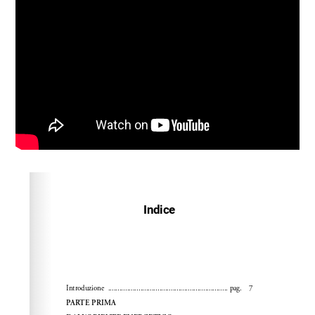
Please wait while flipbook is loading. For more related
info, FAQs and issues please refer to
dFlip 3D Flipbook
Wordpress Help
documentation.