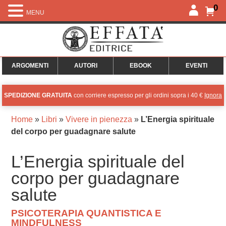
0
MENU
ARGOMENTI
AUTORI
EBOOK
EVENTI
SPEDIZIONE GRATUITA
con corriere espresso per gli ordini sopra i 40 €
Ignora
Home
»
Libri
»
Vivere in pienezza
»
L’Energia spirituale
del corpo per guadagnare salute
L’Energia spirituale del
corpo per guadagnare
salute
PSICOTERAPIA QUANTISTICA E
MINDFULNESS