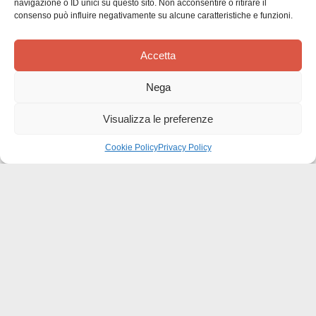
navigazione o ID unici su questo sito. Non acconsentire o ritirare il
consenso può influire negativamente su alcune caratteristiche e funzioni.
Siamo in cerca di stelle!
Comunicaci cosa ne pensi
Accetta
Sii il primo a scrivere una
Nega
recensione
Visualizza le preferenze
Cookie Policy
Privacy Policy
Effatà Editrice di Pellegrino Paolo SAS
C.F. e P.IVA 09655250018
Via Tre Denti, 1 - 10060 Cantalupa (TO)
Telefono: (+39) 0121 353452 - Fax: (+39) 0121 353839