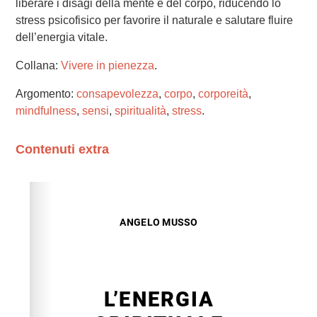
liberare i disagi della mente e del corpo, riducendo lo
stress psicofisico per favorire il naturale e salutare fluire
dell’energia vitale.
Collana:
Vivere in pienezza
.
Argomento:
consapevolezza
,
corpo
,
corporeità
,
mindfulness
,
sensi
,
spiritualità
,
stress
.
Contenuti extra
Please wait while flipbook is loading. For more related
info, FAQs and issues please refer to
dFlip 3D Flipbook
Wordpress Help
documentation.