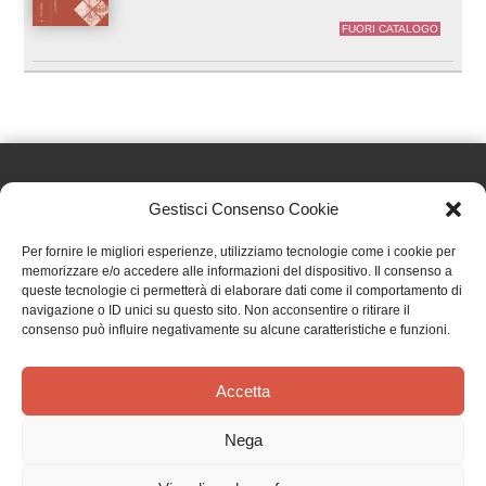
FUORI CATALOGO
Gestisci Consenso Cookie
Effatà Editrice di Pellegrino Paolo SAS
Per fornire le migliori esperienze, utilizziamo tecnologie come i cookie per
C.F. e P.IVA 09655250018
memorizzare e/o accedere alle informazioni del dispositivo. Il consenso a
queste tecnologie ci permetterà di elaborare dati come il comportamento di
Via Tre Denti, 1 - 10060 Cantalupa (TO)
navigazione o ID unici su questo sito. Non acconsentire o ritirare il
Telefono: (+39) 0121 353452 - Fax: (+39) 0121 353839
consenso può influire negativamente su alcune caratteristiche e funzioni.
info@effata.it
Accetta
Copyright © 2026 •
Effatà Editrice
Nega
PRIVACY POLICY
•
COOKIE POLICY
•
TERMINI E CONDIZIONI
•
SPEDIZIONI
•
AIUTI E
CONTRIBUTI PUBBLICI
•
CREDITS