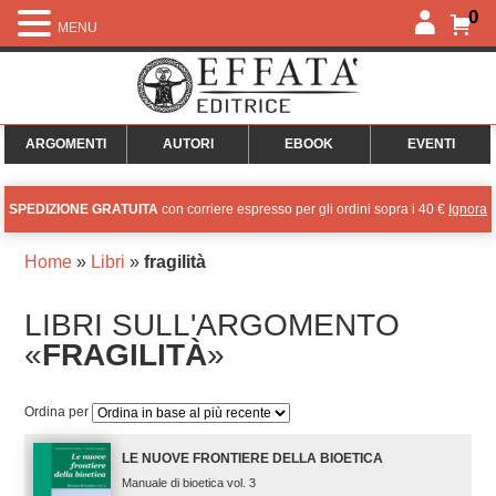
0
MENU
ARGOMENTI
AUTORI
EBOOK
EVENTI
SPEDIZIONE GRATUITA
con corriere espresso per gli ordini sopra i 40 €
Ignora
Home
»
Libri
»
fragilità
LIBRI SULL'ARGOMENTO
«
FRAGILITÀ
»
Ordina per
LE NUOVE FRONTIERE DELLA BIOETICA
Manuale di bioetica vol. 3