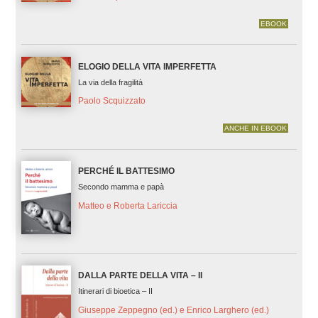
EBOOK
ELOGIO DELLA VITA IMPERFETTA
La via della fragilità
Paolo Scquizzato
ANCHE IN EBOOK
PERCHÉ IL BATTESIMO
Secondo mamma e papà
Matteo e Roberta Lariccia
DALLA PARTE DELLA VITA – II
Itinerari di bioetica – II
Giuseppe Zeppegno (ed.) e Enrico Larghero (ed.)