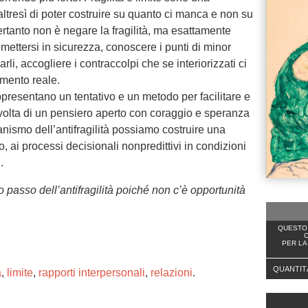
ltresì di poter costruire su quanto ci manca e non su
ertanto non è negare la fragilità, ma esattamente
ettersi in sicurezza, conoscere i punti di minor
rli, accogliere i contraccolpi che se interiorizzati ci
mento reale.
ppresentano un tentativo e un metodo per facilitare e
volta di un pensiero aperto con coraggio e speranza
nismo dell’antifragilità possiamo costruire una
, ai processi decisionali nonpredittivi in condizioni
.
o passo dell’antifragilità poiché non c’è opportunità
QUESTO 
C
PER LA
QUANTIT
à
,
limite
,
rapporti interpersonali
,
relazioni
.