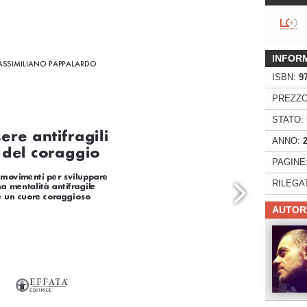
ng. For more related info, FAQs and issues please
ss Help
documentation.
INFOR
ISBN:
9
PREZZO
STATO:
ANNO:
PAGINE
RILEGA
AUTOR