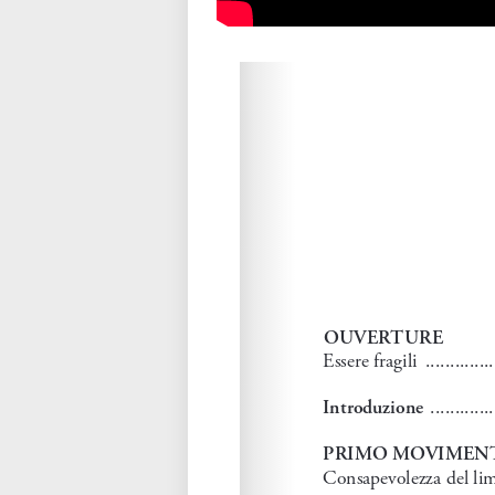
Please wait while flipbook is loadi
refer to
dFlip 3D Flipbook Wordpre