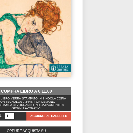
COMPRA LIBRO A
€
11,00
LIBRO VERRÀ STAMPATO IN SINGOLA COPIA
ON TECNOLOGIA PRINT ON DEMAND.
 STAMPA CI VORRANNO INDICATIVAMENTE 5
GIORNI LAVORATIVI.
À
AGGIUNGI AL CARRELLO
OPPURE ACQUISTA SU