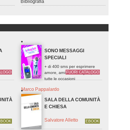
Bibliografia
A
SONO MESSAGGI
SPECIALI
+ di 400 sms per esprimere
ALOGO
FUORI CATALOGO
amore, amicizia e auguri per
tutte le occasioni
Marco Pappalardo
UNITÀ
SALA DELLA COMUNITÀ
E CHIESA
Salvatore Alletto
EBOOK
EBOOK