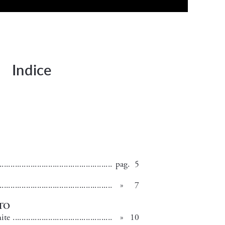
ng. For more related info, FAQs and issues please
ss Help
documentation.