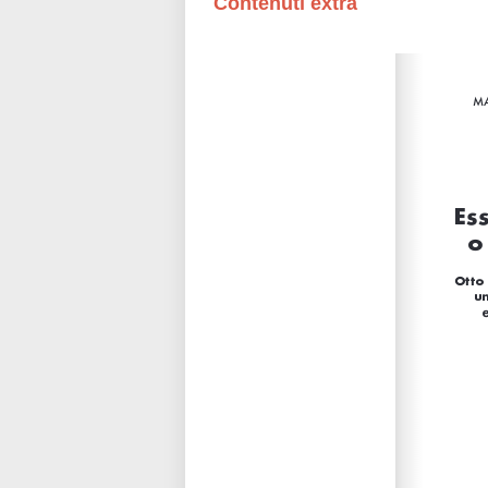
Contenuti extra
Please wait while flipbook is loadi
refer to
dFlip 3D Flipbook Wordpre