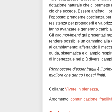
dotazione naturale che ci permette a
ciò che eccede. Essere antifragili p
l’opposto: prenderne coscienza per m
resistenza per proteggerli e valorizza
fanno avanzare e generano cambia
Gli
otto movimenti
qui presentati ra
rendere possibile un cammino alla 
al cambiamento: afferrando il mecca
guida, sistematica e di ampio respiro
di incertezza e nei più diversi campi
Riconoscere d’esser fragili è il prim
migliore che dentro i nostri limiti.
Collana:
Vivere in pienezza
.
Argomento:
comunicazione
,
fragilit