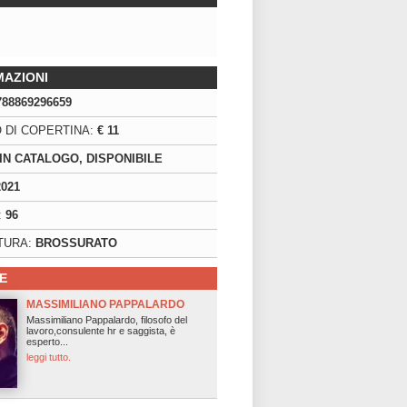
MAZIONI
788869296659
 DI COPERTINA:
€ 11
IN CATALOGO, DISPONIBILE
2021
:
96
TURA:
BROSSURATO
E
MASSIMILIANO PAPPALARDO
Massimiliano Pappalardo, filosofo del
lavoro,consulente hr e saggista, è
esperto...
leggi tutto.