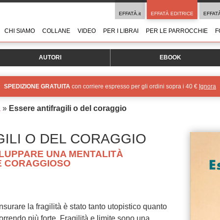
EFFATÀ.it
EFFATÀ EDITRICE
EFFAT
CHI SIAMO
COLLANE
VIDEO
PER I LIBRAI
PER LE PARROCCHIE
F
AUTORI
EBOOK
SPEDIZIONE GRATUITA
con corriere espresso per gli ordini sopra i 40 €
Ignora
a
»
Essere antifragili o del coraggio
ILI O DEL CORAGGIO
ILUPPARE UNA MENTALITÀ
E CORAGGIOSO
nsurare la fragilità è stato tanto utopistico quanto
rrendo più forte. Fragilità e limite sono una