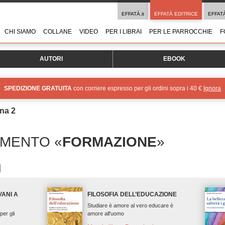
EFFATÀ.it
EFFATÀ EDITRICE
EFFAT
CHI SIAMO
COLLANE
VIDEO
PER I LIBRAI
PER LE PARROCCHIE
F
AUTORI
EBOOK
SPEDIZIONE GRATUITA
con corriere espresso per gli ordini sopra i 40 €
Ignora
na 2
OMENTO «
FORMAZIONE
»
ANI A
FILOSOFIA DELL’EDUCAZIONE
Studiare è amore al vero educare è
er gli
amore all'uomo