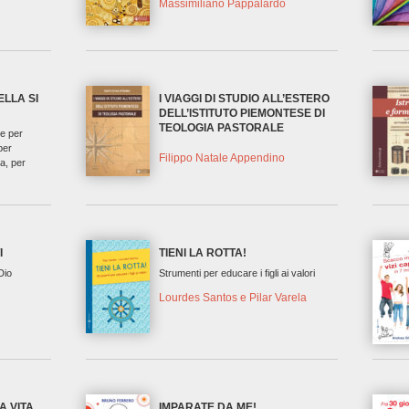
Massimiliano Pappalardo
ELLA SI
I VIAGGI DI STUDIO ALL’ESTERO
DELL’ISTITUTO PIEMONTESE DI
TEOLOGIA PASTORALE
te per
per
Filippo Natale Appendino
ca, per
I
TIENI LA ROTTA!
Dio
Strumenti per educare i figli ai valori
Lourdes Santos e Pilar Varela
A VITA
IMPARATE DA ME!