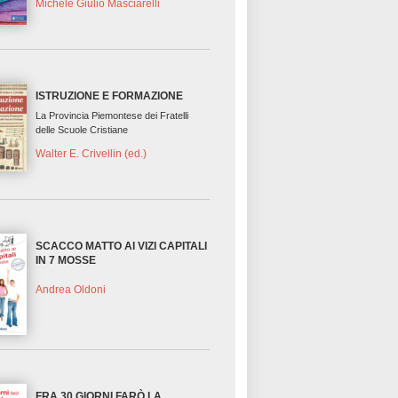
Michele Giulio Masciarelli
ISTRUZIONE E FORMAZIONE
La Provincia Piemontese dei Fratelli
delle Scuole Cristiane
Walter E. Crivellin (ed.)
SCACCO MATTO AI VIZI CAPITALI
IN 7 MOSSE
Andrea Oldoni
FRA 30 GIORNI FARÒ LA