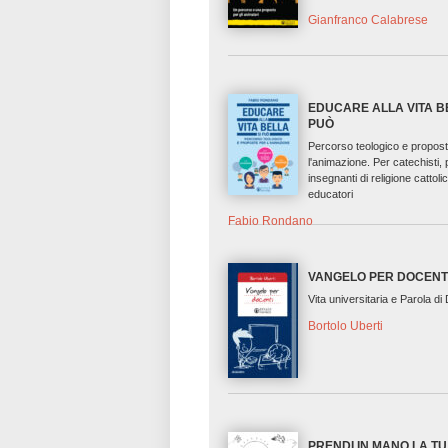
Gianfranco Calabrese
EDUCARE ALLA VITA B
PUÒ
Percorso teologico e propos
l'animazione. Per catechisti, 
insegnanti di religione cattoli
educatori
Fabio Rondano
VANGELO PER DOCENT
Vita universitaria e Parola di 
Bortolo Uberti
PRENDI IN MANO LA TU