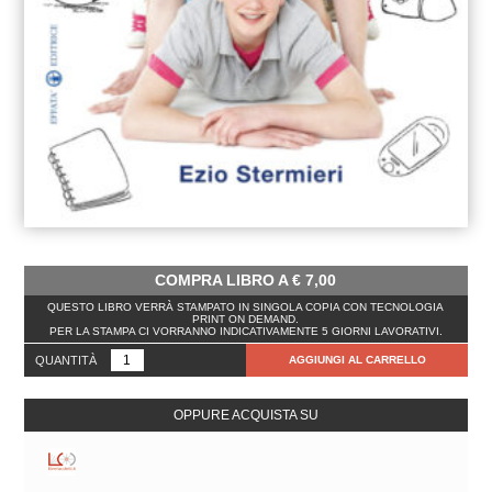
COMPRA LIBRO A
€
7,00
QUESTO LIBRO VERRÀ STAMPATO IN SINGOLA COPIA CON TECNOLOGIA
PRINT ON DEMAND.
PER LA STAMPA CI VORRANNO INDICATIVAMENTE 5 GIORNI LAVORATIVI.
QUANTITÀ
AGGIUNGI AL CARRELLO
OPPURE ACQUISTA SU