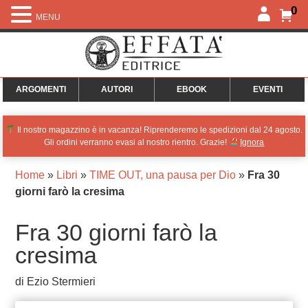
0
MENU
ARGOMENTI
AUTORI
EBOOK
EVENTI
Il nostro magazzino è in vacanza! Riprenderemo le spedizioni dal 24 agosto.
Gli ordini verranno evasi al nostro rientro. Grazie!
Ignora
Home
»
Libri
»
TIME OUT, una pausa per Dio
»
Fra 30
giorni farò la cresima
Fra 30 giorni farò la
cresima
di Ezio Stermieri