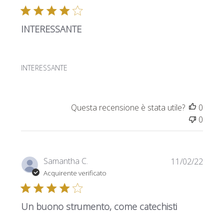
pubbl
INTERESSANTE
INTERESSANTE
Questa recensione è stata utile?
0
0
Data
Samantha C.
11/02/22
di
Acquirente verificato
pubbl
Un buono strumento, come catechisti