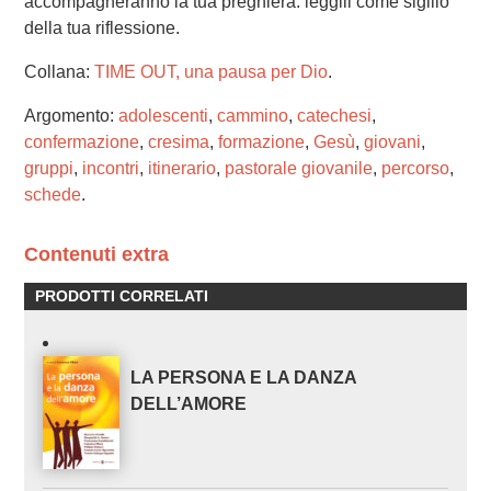
accompagneranno la tua preghiera: leggili come sigillo
della tua riflessione.
Collana:
TIME OUT, una pausa per Dio
.
Argomento:
adolescenti
,
cammino
,
catechesi
,
confermazione
,
cresima
,
formazione
,
Gesù
,
giovani
,
gruppi
,
incontri
,
itinerario
,
pastorale giovanile
,
percorso
,
schede
.
Contenuti extra
PRODOTTI CORRELATI
LA PERSONA E LA DANZA
DELL’AMORE