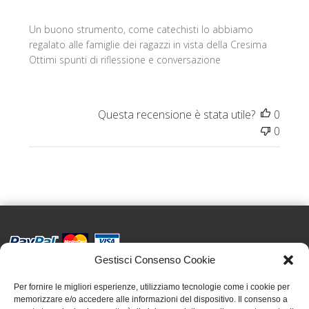
Un buono strumento, come catechisti lo abbiamo
regalato alle famiglie dei ragazzi in vista della Cresima
Ottimi spunti di riflessione e conversazione
Questa recensione è stata utile?
0
0
Gestisci Consenso Cookie
Effatà Editrice di Pellegrino Paolo SAS
C.F. e P.IVA 09655250018
Per fornire le migliori esperienze, utilizziamo tecnologie come i cookie per
memorizzare e/o accedere alle informazioni del dispositivo. Il consenso a
Via Tre Denti, 1 - 10060 Cantalupa (TO)