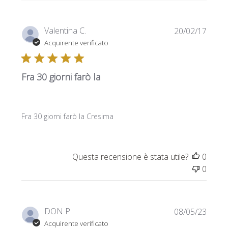
Data
Valentina C.
20/02/17
di
Acquirente verificato
pubbl
Fra 30 giorni farò la
Fra 30 giorni farò la Cresima
Questa recensione è stata utile?
0
0
Data
DON P.
08/05/23
di
Acquirente verificato