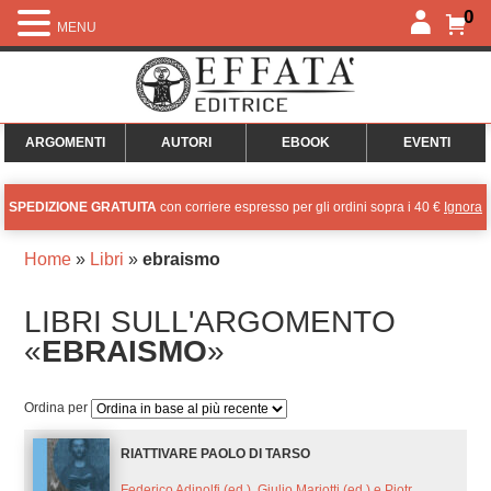
0
MENU
ARGOMENTI
AUTORI
EBOOK
EVENTI
SPEDIZIONE GRATUITA
con corriere espresso per gli ordini sopra i 40 €
Ignora
Home
»
Libri
»
ebraismo
LIBRI SULL'ARGOMENTO
«
EBRAISMO
»
Ordina per
RIATTIVARE PAOLO DI TARSO
Federico Adinolfi (ed.), Giulio Mariotti (ed.) e Piotr