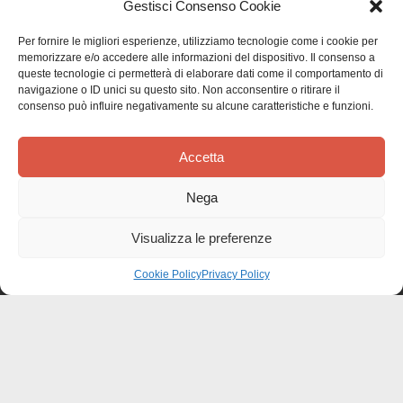
Gestisci Consenso Cookie
Per fornire le migliori esperienze, utilizziamo tecnologie come i cookie per
memorizzare e/o accedere alle informazioni del dispositivo. Il consenso a
queste tecnologie ci permetterà di elaborare dati come il comportamento di
navigazione o ID unici su questo sito. Non acconsentire o ritirare il
consenso può influire negativamente su alcune caratteristiche e funzioni.
Accetta
Effatà Editrice di Pellegrino Paolo SAS
C.F. e P.IVA 09655250018
Nega
Via Tre Denti, 1 - 10060 Cantalupa (TO)
Telefono: (+39) 0121 353452 - Fax: (+39) 0121 353839
Visualizza le preferenze
info@effata.it
Cookie Policy
Privacy Policy
Copyright © 2026 •
Effatà Editrice
PRIVACY POLICY
•
COOKIE POLICY
•
TERMINI E CONDIZIONI
•
SPEDIZIONI
•
AIUTI E
CONTRIBUTI PUBBLICI
•
CREDITS
SPEDIZIONE GRATUITA
con corriere espresso per gli ordini sopra i 40 €
Ignora