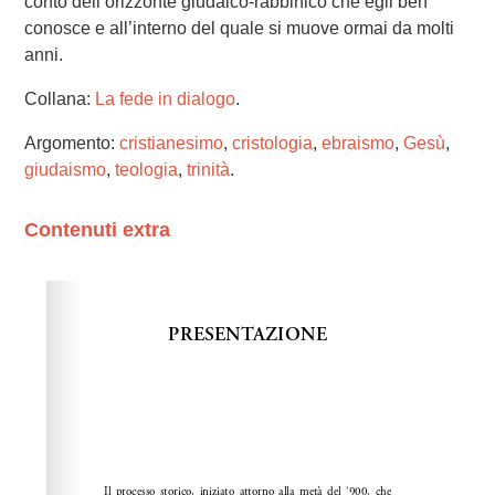
conto dell’orizzonte giudaico-rabbinico che egli ben
conosce e all’interno del quale si muove ormai da molti
anni.
Collana:
La fede in dialogo
.
Argomento:
cristianesimo
,
cristologia
,
ebraismo
,
Gesù
,
giudaismo
,
teologia
,
trinità
.
Contenuti extra
Please wait while flipbook is loading. For more related
info, FAQs and issues please refer to
dFlip 3D Flipbook
Wordpress Help
documentation.