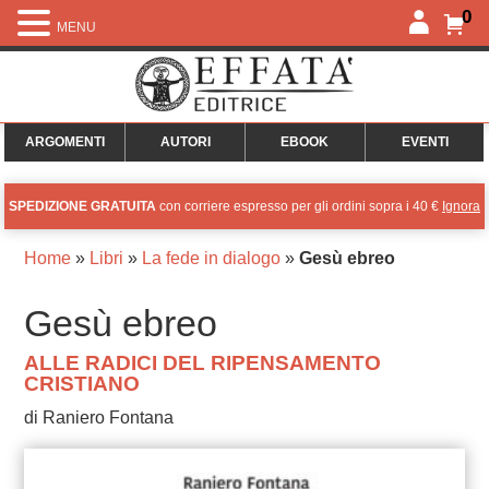
0
MENU
ARGOMENTI
AUTORI
EBOOK
EVENTI
SPEDIZIONE GRATUITA
con corriere espresso per gli ordini sopra i 40 €
Ignora
Home
»
Libri
»
La fede in dialogo
»
Gesù ebreo
Gesù ebreo
ALLE RADICI DEL RIPENSAMENTO
CRISTIANO
di Raniero Fontana