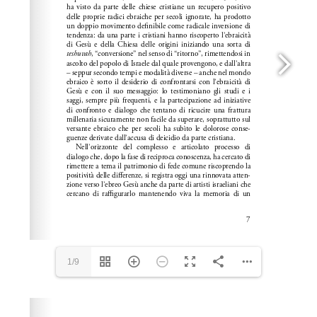
1/9
Please wait while flipbook is loading. For more related
info, FAQs and issues please refer to
dFlip 3D Flipbook