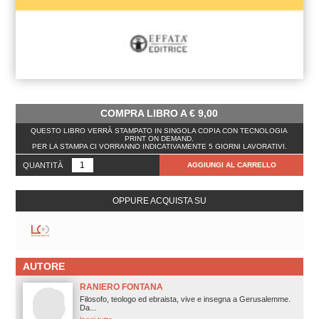
COMPRA LIBRO A
€
9,00
QUESTO LIBRO VERRÀ STAMPATO IN SINGOLA COPIA CON TECNOLOGIA
PRINT ON DEMAND.
PER LA STAMPA CI VORRANNO INDICATIVAMENTE 5 GIORNI LAVORATIVI.
QUANTITÀ
AGGIUNGI AL CARRELLO
OPPURE ACQUISTA SU
AUTORE
RANIERO FONTANA
Filosofo, teologo ed ebraista, vive e insegna a Gerusalemme.
Da...