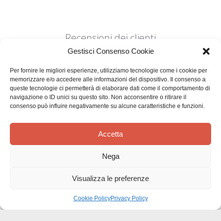
Recensioni dei clienti
Gestisci Consenso Cookie
Per fornire le migliori esperienze, utilizziamo tecnologie come i cookie per
memorizzare e/o accedere alle informazioni del dispositivo. Il consenso a
queste tecnologie ci permetterà di elaborare dati come il comportamento di
navigazione o ID unici su questo sito. Non acconsentire o ritirare il
consenso può influire negativamente su alcune caratteristiche e funzioni.
Siamo in cerca di stelle!
Comunicaci cosa ne pensi
Accetta
Sii il primo a scrivere una
Nega
recensione
Visualizza le preferenze
Cookie Policy
Privacy Policy