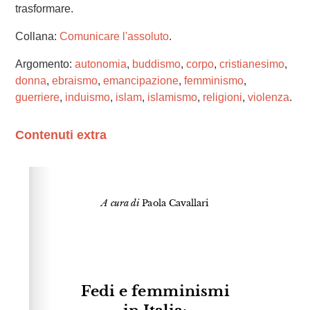
trasformare.
Collana:
Comunicare l'assoluto
.
Argomento:
autonomia
,
buddismo
,
corpo
,
cristianesimo
,
donna
,
ebraismo
,
emancipazione
,
femminismo
,
guerriere
,
induismo
,
islam
,
islamismo
,
religioni
,
violenza
.
Contenuti extra
Please wait while flipbook is loading. For more related
info, FAQs and issues please refer to
dFlip 3D Flipbook
Wordpress Help
documentation.