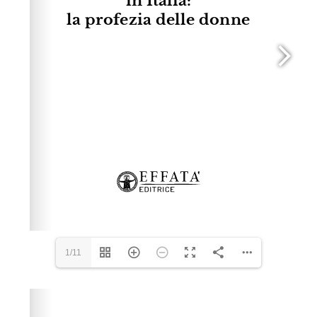
1/11
Please wait while flipbook is loading. For more related
info, FAQs and issues please refer to
dFlip 3D Flipbook
Wordpress Help
documentation.