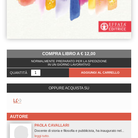
COMPRA LIBRO A
€
12,00
NORMALMENTE PREPARATO PER LA SPEDIZIONE
IN UN GIORNO LAVORATIVO
QUANTITÀ
AGGIUNGI AL CARRELLO
OPPURE ACQUISTA SU
AUTORE
PAOLA CAVALLARI
Docente di storia e filosofia e pubblicista, ha inaugurato nel...
leggi tutto.