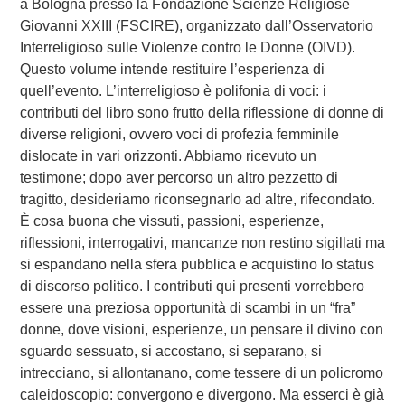
a Bologna presso la Fondazione Scienze Religiose
Giovanni XXIII (FSCIRE), organizzato dall’Osservatorio
Interreligioso sulle Violenze contro le Donne (OIVD).
Questo volume intende restituire l’esperienza di
quell’evento. L’interreligioso è polifonia di voci: i
contributi del libro sono frutto della riflessione di donne di
diverse religioni, ovvero voci di profezia femminile
dislocate in vari orizzonti. Abbiamo ricevuto un
testimone; dopo aver percorso un altro pezzetto di
tragitto, desideriamo riconsegnarlo ad altre, rifecondato.
È cosa buona che vissuti, passioni, esperienze,
riflessioni, interrogativi, mancanze non restino sigillati ma
si espandano nella sfera pubblica e acquistino lo status
di discorso politico. I contributi qui presenti vorrebbero
essere una preziosa opportunità di scambi in un “fra”
donne, dove visioni, esperienze, un pensare il divino con
sguardo sessuato, si accostano, si separano, si
intrecciano, si allontanano, come tessere di un policromo
caleidoscopio: convergono e divergono. Ma esserci è già