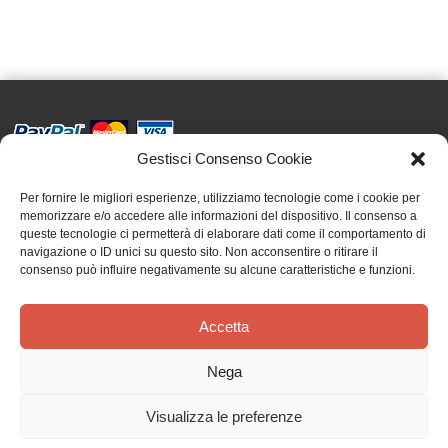
Gestisci Consenso Cookie
Effatà Editrice di Pellegrino Paolo SAS
C.F. e P.IVA 09655250018
Per fornire le migliori esperienze, utilizziamo tecnologie come i cookie per
memorizzare e/o accedere alle informazioni del dispositivo. Il consenso a
Via Tre Denti, 1 - 10060 Cantalupa (TO)
queste tecnologie ci permetterà di elaborare dati come il comportamento di
Telefono: (+39) 0121 353452 - Fax: (+39) 0121 353839
navigazione o ID unici su questo sito. Non acconsentire o ritirare il
info@effata.it
consenso può influire negativamente su alcune caratteristiche e funzioni.
Accetta
Copyright © 2026 •
Effatà Editrice
PRIVACY POLICY
•
COOKIE POLICY
•
TERMINI E CONDIZIONI
•
SPEDIZIONI
•
AIUTI E
Nega
CONTRIBUTI PUBBLICI
•
CREDITS
Visualizza le preferenze
Il nostro magazzino è in vacanza! Riprenderemo le spedizioni dal 24 agosto.
Gli ordini verranno evasi al nostro rientro. Grazie!
Ignora