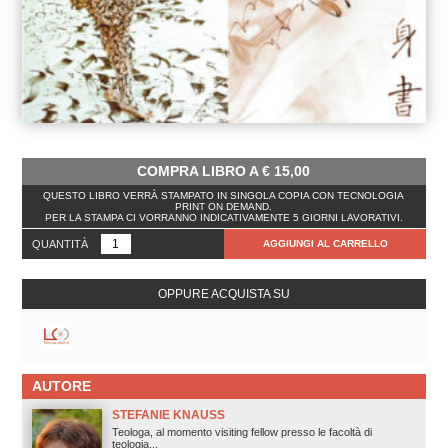
COMPRA LIBRO A
€
15,00
QUESTO LIBRO VERRÀ STAMPATO IN SINGOLA COPIA CON TECNOLOGIA
PRINT ON DEMAND.
PER LA STAMPA CI VORRANNO INDICATIVAMENTE 5 GIORNI LAVORATIVI.
QUANTITÀ
AGGIUNGI AL CARRELLO
OPPURE ACQUISTA SU
AUTORE
STEFANIE KNAUSS
Teologa, al momento visiting fellow presso le facoltà di
teologia...