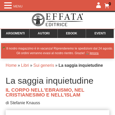
0
MENU
ARGOMENTI
AUTORI
EBOOK
EVENTI
Il nostro magazzino è in vacanza! Riprenderemo le spedizioni dal 24 agosto.
Gli ordini verranno evasi al nostro rientro. Grazie!
Ignora
Home
»
Libri
»
Sui generis
»
La saggia inquietudine
La saggia inquietudine
IL CORPO NELL'EBRAISMO, NEL
CRISTIANESIMO E NELL’ISLAM
di Stefanie Knauss