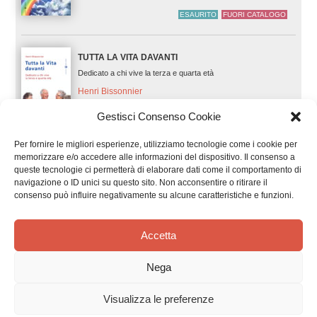
ESAURITO
FUORI CATALOGO
TUTTA LA VITA DAVANTI
Dedicato a chi vive la terza e quarta età
Henri Bissonnier
Gestisci Consenso Cookie
Per fornire le migliori esperienze, utilizziamo tecnologie come i cookie per
memorizzare e/o accedere alle informazioni del dispositivo. Il consenso a
CONOSCI LA STRADA DELL’AMORE?
queste tecnologie ci permetterà di elaborare dati come il comportamento di
Per imparare ad amare sempre e comunque
navigazione o ID unici su questo sito. Non acconsentire o ritirare il
consenso può influire negativamente su alcune caratteristiche e funzioni.
John Powell, S.I.
Accetta
LA VITA È UN’EMOZIONE?
Nega
Mass media, nuovi media e sfide educative
Visualizza le preferenze
Marinella Geuna e Alberto Arato