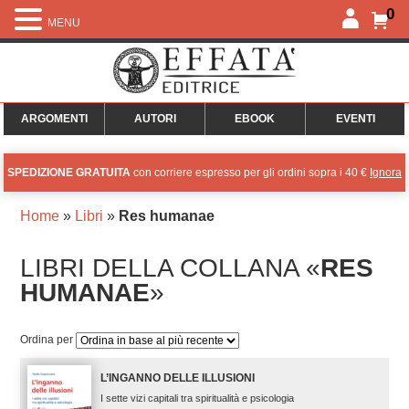
0
MENU
ARGOMENTI
AUTORI
EBOOK
EVENTI
SPEDIZIONE GRATUITA
con corriere espresso per gli ordini sopra i 40 €
Ignora
Home
»
Libri
»
Res humanae
LIBRI DELLA COLLANA «
RES
HUMANAE
»
Ordina per
L’INGANNO DELLE ILLUSIONI
I sette vizi capitali tra spiritualità e psicologia