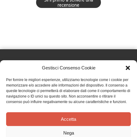
recensione
Gestisci Consenso Cookie
Effatà Editrice di Pellegrino Paolo SAS
Per fornire le migliori esperienze, utilizziamo tecnologie come i cookie per
C.F. e P.IVA 09655250018
memorizzare e/o accedere alle informazioni del dispositivo. Il consenso a
queste tecnologie ci permetterà di elaborare dati come il comportamento di
Via Tre Denti, 1 - 10060 Cantalupa (TO)
navigazione o ID unici su questo sito. Non acconsentire o ritirare il
Telefono: (+39) 0121 353452 - Fax: (+39) 0121 353839
consenso può influire negativamente su alcune caratteristiche e funzioni.
info@effata.it
Accetta
Copyright © 2026 •
Effatà Editrice
Nega
PRIVACY POLICY
•
COOKIE POLICY
•
TERMINI E CONDIZIONI
•
SPEDIZIONI
•
AIUTI E