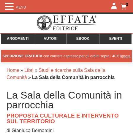
0
MENU
ARGOMENTI
AUTORI
EBOOK
EVENTI
SPEDIZIONE GRATUITA
con corriere espresso per gli ordini sopra i 40 €
Ignora
Home
»
Libri
»
Studi e ricerche sulla Sala della
Comunità
»
La Sala della Comunità in parrocchia
La Sala della Comunità in
parrocchia
PROPOSTA CULTURALE E INTERVENTO
SUL TERRITORIO
di Gianluca Bernardini