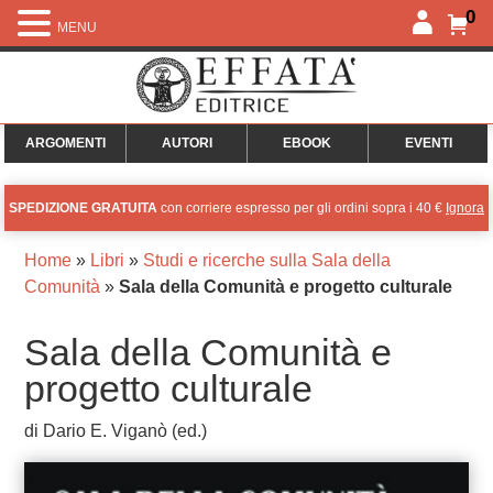
0
MENU
ARGOMENTI
AUTORI
EBOOK
EVENTI
SPEDIZIONE GRATUITA
con corriere espresso per gli ordini sopra i 40 €
Ignora
Home
»
Libri
»
Studi e ricerche sulla Sala della
Comunità
»
Sala della Comunità e progetto culturale
Sala della Comunità e
progetto culturale
di Dario E. Viganò (ed.)