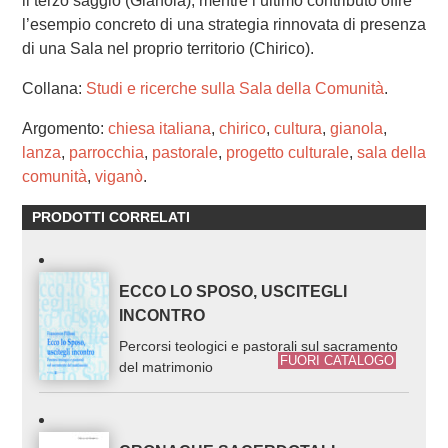
il terzo saggio (Gianola), mentre l’ultimo contributo offre
l’esempio concreto di una strategia rinnovata di presenza
di una Sala nel proprio territorio (Chirico).
Collana:
Studi e ricerche sulla Sala della Comunità
.
Argomento:
chiesa italiana
,
chirico
,
cultura
,
gianola
,
lanza
,
parrocchia
,
pastorale
,
progetto culturale
,
sala della
comunità
,
viganò
.
PRODOTTI CORRELATI
ECCO LO SPOSO, USCITEGLI
INCONTRO
Percorsi teologici e pastorali sul sacramento
FUORI CATALOGO
del matrimonio