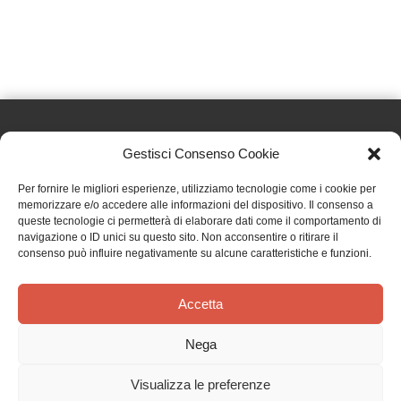
Gestisci Consenso Cookie
Effatà Editrice di Pellegrino Paolo SAS
Per fornire le migliori esperienze, utilizziamo tecnologie come i cookie per
C.F. e P.IVA 09655250018
memorizzare e/o accedere alle informazioni del dispositivo. Il consenso a
queste tecnologie ci permetterà di elaborare dati come il comportamento di
Via Tre Denti, 1 - 10060 Cantalupa (TO)
navigazione o ID unici su questo sito. Non acconsentire o ritirare il
Telefono: (+39) 0121 353452 - Fax: (+39) 0121 353839
consenso può influire negativamente su alcune caratteristiche e funzioni.
info@effata.it
Accetta
Copyright © 2026 •
Effatà Editrice
Nega
PRIVACY POLICY
•
COOKIE POLICY
•
TERMINI E CONDIZIONI
•
SPEDIZIONI
•
AIUTI E
CONTRIBUTI PUBBLICI
•
CREDITS
Visualizza le preferenze