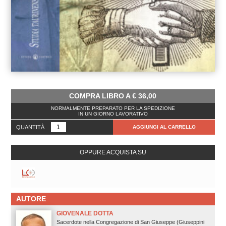
COMPRA LIBRO A
€
36,00
NORMALMENTE PREPARATO PER LA SPEDIZIONE
IN UN GIORNO LAVORATIVO
QUANTITÀ
AGGIUNGI AL CARRELLO
OPPURE ACQUISTA SU
AUTORE
GIOVENALE DOTTA
Sacerdote nella Congregazione di San Giuseppe (Giuseppini