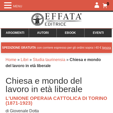
0
MENU
ARGOMENTI
AUTORI
EBOOK
EVENTI
SPEDIZIONE GRATUITA
con corriere espresso per gli ordini sopra i 40 €
Ignora
Home
»
Libri
»
Studia taurinensia
»
Chiesa e mondo
del lavoro in età liberale
Chiesa e mondo del
lavoro in età liberale
L'UNIONE OPERAIA CATTOLICA DI TORINO
(1871-1923)
di Giovenale Dotta