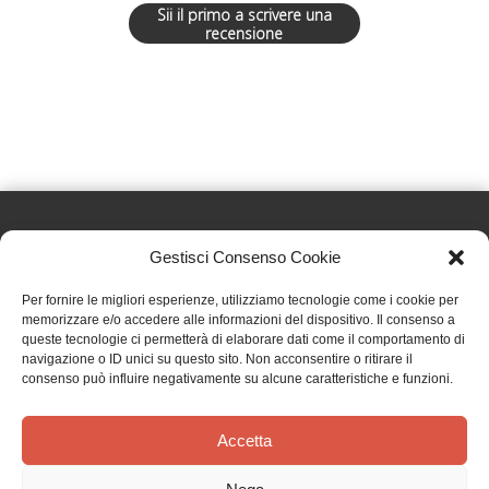
Sii il primo a scrivere una
recensione
Gestisci Consenso Cookie
Effatà Editrice di Pellegrino Paolo SAS
Per fornire le migliori esperienze, utilizziamo tecnologie come i cookie per
C.F. e P.IVA 09655250018
memorizzare e/o accedere alle informazioni del dispositivo. Il consenso a
queste tecnologie ci permetterà di elaborare dati come il comportamento di
Via Tre Denti, 1 - 10060 Cantalupa (TO)
navigazione o ID unici su questo sito. Non acconsentire o ritirare il
Telefono: (+39) 0121 353452 - Fax: (+39) 0121 353839
consenso può influire negativamente su alcune caratteristiche e funzioni.
info@effata.it
Accetta
Copyright © 2026 •
Effatà Editrice