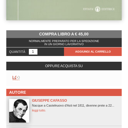
COMPRA LIBRO A
€
45,00
NORMALMENTE PREPARATO PER LA SPEDIZIONE
IN UN GIORNO LAVORATIVO
QUANTITÀ
AGGIUNGI AL CARRELLO
OPPURE ACQUISTA SU
AUTORE
GIUSEPPE CAFASSO
Nacque a Castelnuovo d'Asti nel 1811, divenne prete a 22...
leggi tutto.