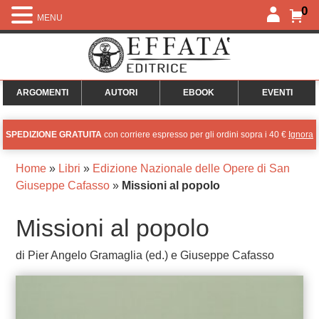
0
MENU
ARGOMENTI
AUTORI
EBOOK
EVENTI
SPEDIZIONE GRATUITA
con corriere espresso per gli ordini sopra i 40 €
Ignora
Home
»
Libri
»
Edizione Nazionale delle Opere di San
Giuseppe Cafasso
»
Missioni al popolo
Missioni al popolo
di Pier Angelo Gramaglia (ed.) e Giuseppe Cafasso