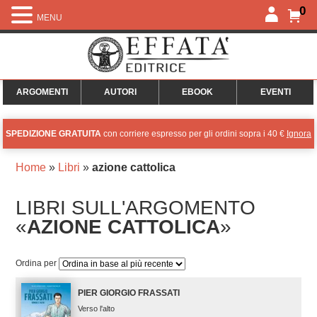
0
MENU
ARGOMENTI
AUTORI
EBOOK
EVENTI
SPEDIZIONE GRATUITA
con corriere espresso per gli ordini sopra i 40 €
Ignora
Home
»
Libri
»
azione cattolica
LIBRI SULL'ARGOMENTO
«
AZIONE CATTOLICA
»
Ordina per
PIER GIORGIO FRASSATI
Verso l'alto