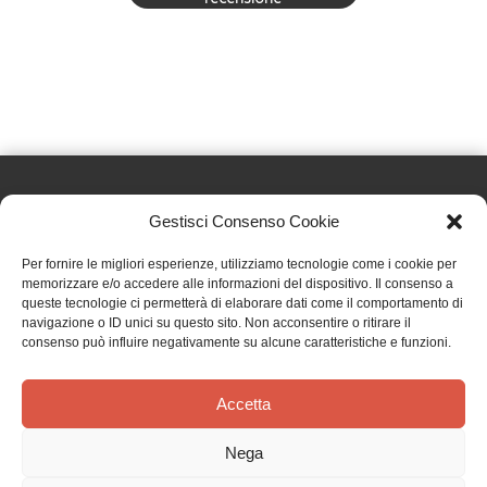
Gestisci Consenso Cookie
Effatà Editrice di Pellegrino Paolo SAS
Per fornire le migliori esperienze, utilizziamo tecnologie come i cookie per
C.F. e P.IVA 09655250018
memorizzare e/o accedere alle informazioni del dispositivo. Il consenso a
queste tecnologie ci permetterà di elaborare dati come il comportamento di
Via Tre Denti, 1 - 10060 Cantalupa (TO)
navigazione o ID unici su questo sito. Non acconsentire o ritirare il
Telefono: (+39) 0121 353452 - Fax: (+39) 0121 353839
consenso può influire negativamente su alcune caratteristiche e funzioni.
info@effata.it
Accetta
Copyright © 2026 •
Effatà Editrice
Nega
PRIVACY POLICY
•
COOKIE POLICY
•
TERMINI E CONDIZIONI
•
SPEDIZIONI
•
AIUTI E