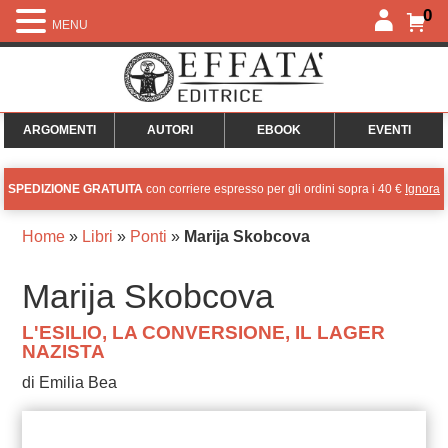
0
MENU
ARGOMENTI
AUTORI
EBOOK
EVENTI
SPEDIZIONE GRATUITA
con corriere espresso per gli ordini sopra i 40 €
Ignora
Home
»
Libri
»
Ponti
»
Marija Skobcova
Marija Skobcova
L'ESILIO, LA CONVERSIONE, IL LAGER
NAZISTA
di Emilia Bea