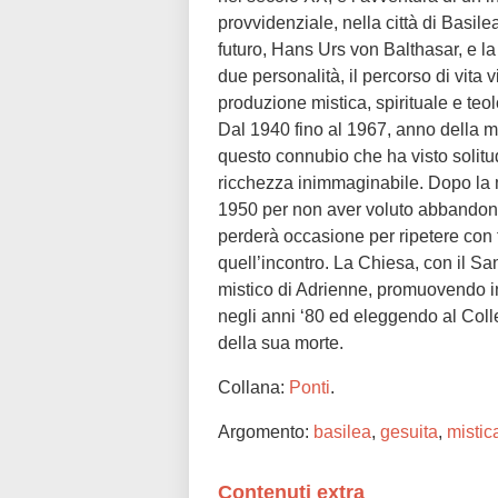
provvidenziale, nella città di Basilea
futuro, Hans Urs von Balthasar, e la
due personalità, il percorso di vita v
produzione mistica, spirituale e te
Dal 1940 fino al 1967, anno della mo
questo connubio che ha visto solit
ricchezza inimmaginabile. Dopo la mo
1950 per non aver voluto abbandona
perderà occasione per ripetere con f
quell’incontro. La Chiesa, con il Sa
mistico di Adrienne, promuovendo i
negli anni ‘80 ed eleggendo al Coll
della sua morte.
Collana:
Ponti
.
Argomento:
basilea
,
gesuita
,
mistic
Contenuti extra