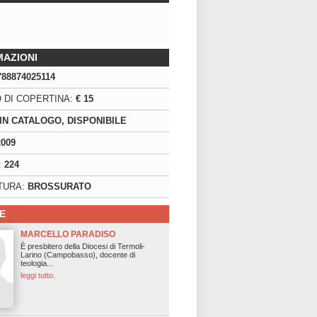
MAZIONI
788874025114
 DI COPERTINA:
€ 15
IN CATALOGO, DISPONIBILE
2009
:
224
TURA:
BROSSURATO
E
MARCELLO PARADISO
È presbitero della Diocesi di Termoli-
Larino (Campobasso), docente di
teologia...
leggi tutto.