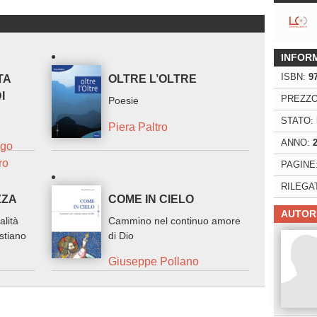
INFOR
ISBN:
9
TA
OLTRE L’OLTRE
I
PREZZO
Poesie
STATO:
Piera Paltro
ANNO:
Ugo
ro
PAGINE
RILEGA
ZZA
COME IN CIELO
AUTOR
alità
Cammino nel continuo amore
istiano
di Dio
Giuseppe Pollano