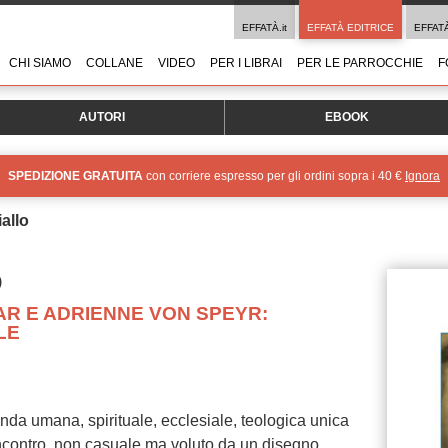
EFFATÀ.it
EFFATÀ EDITRICE
EFFAT
CHI SIAMO
COLLANE
VIDEO
PER I LIBRAI
PER LE PARROCCHIE
F
AUTORI
EBOOK
SPEDIZIONE GRATUITA
con corriere espresso per gli ordini sopra i 40 €
Ignora
iallo
O
R E ADRIENNE VON SPEYR:
LE
da umana, spirituale, ecclesiale, teologica unica
incontro, non casuale ma voluto da un disegno