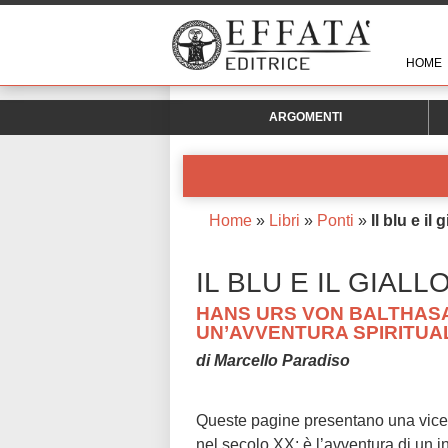
HOME
ARGOMENTI
Home
»
Libri
»
Ponti
»
Il blu e il g
IL BLU E IL GIALL
HANS URS VON BALTHASA
UN’AVVENTURA SPIRITUA
di Marcello Paradiso
Queste pagine presentano una vicen
nel secolo XX; è l’avventura di un 