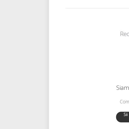
Rec
Siamo
Comu
Sii