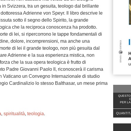
 in Svizzera, tra un gesuita, teologo dal brillante
 dottoressa Adrienne von Speyr. Il libro descrive le
issuta sotto il segno dello Spirito, la grande
ologica che la reciproca conoscenza ha prodotto.
rte di lei, si ripercorrono le tappe fondamentali di
udine, dolore, incomprensioni, ma anche una
rte di lei il grande teologo, non più gesuita dal
re Adrienne e la sua esperienza mistica, non
orza che la sua opera teologica è frutto di
nto Padre Giovanni Paolo II, riconoscerà il carisma
n Vaticano un Convegno Internazionale di studio
egio Cardinalizio lo stesso Balthasar, un mese prima
QUESTO 
C
PER LA
a
,
spiritualità
,
teologia
.
QUANTIT