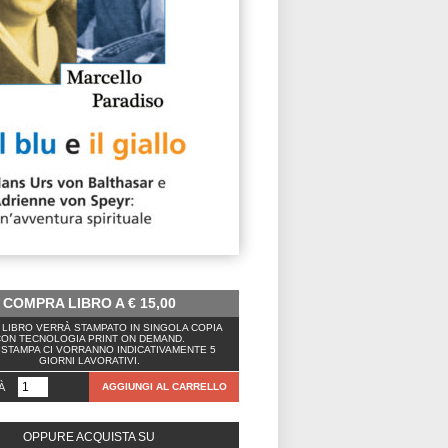
COMPRA LIBRO A
€
15,00
LIBRO VERRÀ STAMPATO IN SINGOLA COPIA
ON TECNOLOGIA PRINT ON DEMAND.
 STAMPA CI VORRANNO INDICATIVAMENTE 5
GIORNI LAVORATIVI.
À
AGGIUNGI AL CARRELLO
OPPURE ACQUISTA SU