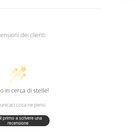
ensioni dei clienti
 in cerca di stelle!
nicaci cosa ne pensi
 il primo a scrivere una
recensione