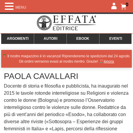
0
MENU
ARGOMENTI
AUTORI
EBOOK
EVENTI
Il nostro magazzino è in vacanza! Riprenderemo le spedizioni dal 24 agosto.
Gli ordini verranno evasi al nostro rientro. Grazie!
Ignora
PAOLA CAVALLARI
Docente di storia e filosofia e pubblicista, ha inaugurato nel
2015 le tavole rotonde interreligiose su Religioni e violenza
contro le donne (Bologna) e promosso l’Osservatorio
interreligioso contro le violenze sulle donne. Redattrice da
più di vent’anni del periodico «Esodo», ha collaborato con
diverse altre riviste («Sottosopra – Esperienze dei gruppi
femministi in Italia» e «Lapis, percorsi della riflessione