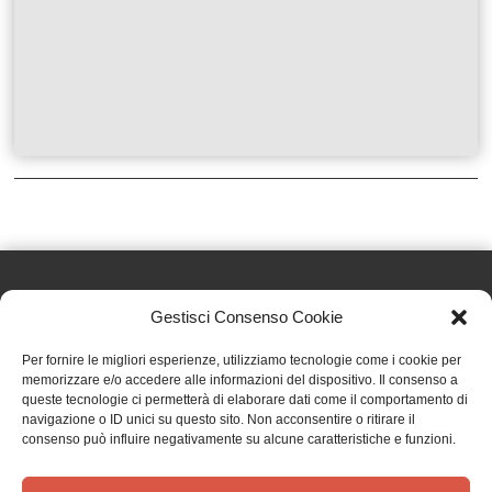
Gestisci Consenso Cookie
Effatà Editrice di Pellegrino Paolo SAS
Per fornire le migliori esperienze, utilizziamo tecnologie come i cookie per
C.F. e P.IVA 09655250018
memorizzare e/o accedere alle informazioni del dispositivo. Il consenso a
queste tecnologie ci permetterà di elaborare dati come il comportamento di
Via Tre Denti, 1 - 10060 Cantalupa (TO)
navigazione o ID unici su questo sito. Non acconsentire o ritirare il
Telefono: (+39) 0121 353452 - Fax: (+39) 0121 353839
consenso può influire negativamente su alcune caratteristiche e funzioni.
info@effata.it