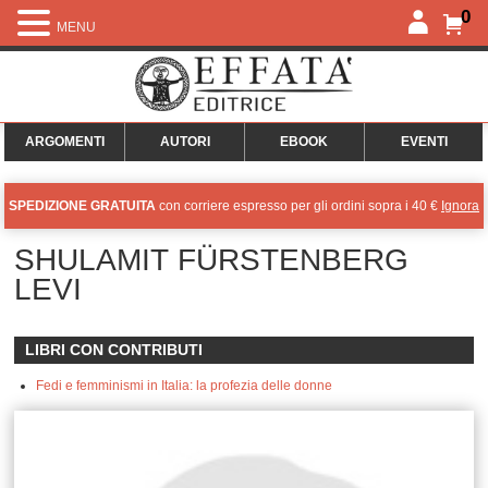
0
MENU
ARGOMENTI
AUTORI
EBOOK
EVENTI
SPEDIZIONE GRATUITA
con corriere espresso per gli ordini sopra i 40 €
Ignora
SHULAMIT FÜRSTENBERG
LEVI
LIBRI CON CONTRIBUTI
Fedi e femminismi in Italia: la profezia delle donne