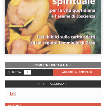
COMPRA LIBRO A
€
4,00
QUANTITÀ
AGGIUNGI AL CARRELLO
OPPURE ACQUISTA SU
AUTORE