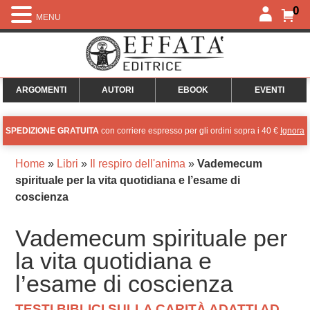
0
MENU
ARGOMENTI
AUTORI
EBOOK
EVENTI
SPEDIZIONE GRATUITA
con corriere espresso per gli ordini sopra i 40 €
Ignora
Home
»
Libri
»
Il respiro dell'anima
»
Vademecum
spirituale per la vita quotidiana e l’esame di
coscienza
Vademecum spirituale per
la vita quotidiana e
l’esame di coscienza
TESTI BIBLICI SULLA CARITÀ ADATTI AD