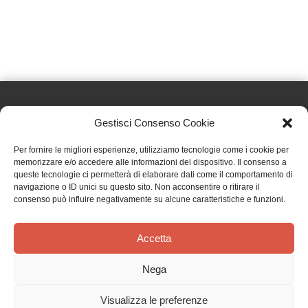
Gestisci Consenso Cookie
Effatà Editrice di Pellegrino Paolo SAS
Per fornire le migliori esperienze, utilizziamo tecnologie come i cookie per
C.F. e P.IVA 09655250018
memorizzare e/o accedere alle informazioni del dispositivo. Il consenso a
queste tecnologie ci permetterà di elaborare dati come il comportamento di
Via Tre Denti, 1 - 10060 Cantalupa (TO)
navigazione o ID unici su questo sito. Non acconsentire o ritirare il
Telefono: (+39) 0121 353452 - Fax: (+39) 0121 353839
consenso può influire negativamente su alcune caratteristiche e funzioni.
info@effata.it
Accetta
Copyright © 2026 •
Effatà Editrice
Nega
PRIVACY POLICY
•
COOKIE POLICY
•
TERMINI E CONDIZIONI
•
SPEDIZIONI
•
AIUTI E
CONTRIBUTI PUBBLICI
•
CREDITS
Visualizza le preferenze