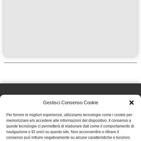
Gestisci Consenso Cookie
Effatà Editrice di Pellegrino Paolo SAS
Per fornire le migliori esperienze, utilizziamo tecnologie come i cookie per
C.F. e P.IVA 09655250018
memorizzare e/o accedere alle informazioni del dispositivo. Il consenso a
queste tecnologie ci permetterà di elaborare dati come il comportamento di
Via Tre Denti, 1 - 10060 Cantalupa (TO)
navigazione o ID unici su questo sito. Non acconsentire o ritirare il
Telefono: (+39) 0121 353452 - Fax: (+39) 0121 353839
consenso può influire negativamente su alcune caratteristiche e funzioni.