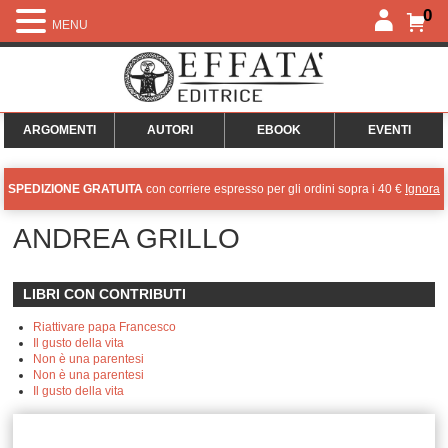
0
MENU
ARGOMENTI
AUTORI
EBOOK
EVENTI
SPEDIZIONE GRATUITA
con corriere espresso per gli ordini sopra i 40 €
Ignora
ANDREA GRILLO
LIBRI CON CONTRIBUTI
Riattivare papa Francesco
Il gusto della vita
Non è una parentesi
Non è una parentesi
Il gusto della vita