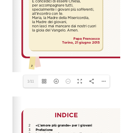
1/11
Please wait while flipbook is loading. For more related
info, FAQs and issues please refer to
dFlip 3D Flipbook
Wordpress Help
documentation.