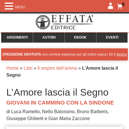
0
MENU
ARGOMENTI
AUTORI
EBOOK
EVENTI
SPEDIZIONE GRATUITA
con corriere espresso per gli ordini sopra i 40 €
Ignora
Home
»
Libri
»
Il respiro dell'anima
»
L’Amore lascia il
Segno
L’Amore lascia il Segno
GIOVANI IN CAMMINO CON LA SINDONE
di Luca Ramello, Nello Balossino, Bruno Barberis,
Giuseppe Ghiberti e Gian Maria Zaccone