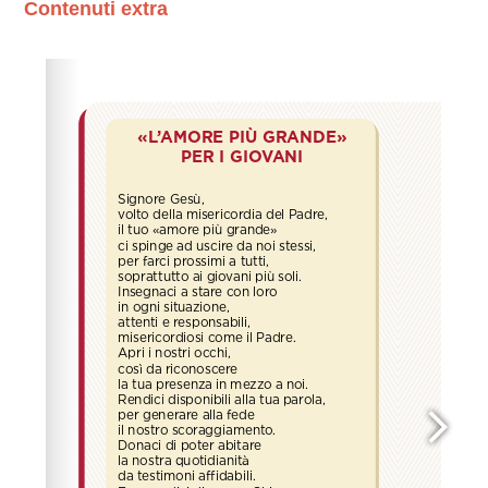
Contenuti extra
Please wait while flipbook is loading. For more related
info, FAQs and issues please refer to
dFlip 3D Flipbook
Wordpress Help
documentation.