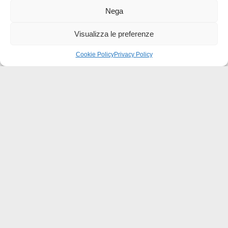
DALLE COSE CHE PATÌ (EB 5,8)
Nega
Evangelizzare con la Sindone
Visualizza le preferenze
Cookie Policy
Privacy Policy
ET VERBUM CARO FACTUM EST (GV
1,14)
Tra Sacra Scrittura e storia della Chiesa.
Miscellanea in onore dei professori Mons.
Giuseppe Ghiberti e Mons. Renzo Savarino
nel LXXV compleanno
NEL NOME DELLA SINDONE
La Confraternita del SS. Sudario dalla
fondazione (1598) ad oggi
FUORI CATALOGO