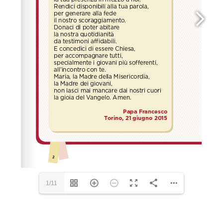
1/11
Please wait while flipbook is loading. For more related
info, FAQs and issues please refer to
dFlip 3D Flipbook