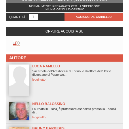
NORMALMENTE PREPARATO PER LA SPEDIZIONE
IN UN GIORNO LAVORATIVO
QUANTITÀ
AGGIUNGI AL CARRELLO
OPPURE ACQUISTA SU
AUTORE
LUCA RAMELLO
Sacerdote dell'Arcidiocesi di Torino, è direttore dell’Ufficio
diocesano di Pastorale...
leggi tutto.
NELLO BALOSSINO
Laureato in Fisica, è professore associato presso la Facoltà
di...
leggi tutto.
BRUNO BARBERIS