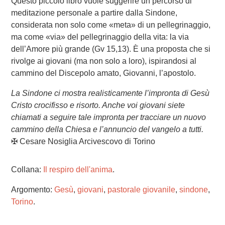
Questo piccolo libro vuole suggerire un percorso di
meditazione personale a partire dalla Sindone,
considerata non solo come «meta» di un pellegrinaggio,
ma come «via» del pellegrinaggio della vita: la via
dell’Amore più grande (Gv 15,13). È una proposta che si
rivolge ai giovani (ma non solo a loro), ispirandosi al
cammino del Discepolo amato, Giovanni, l’apostolo.
La Sindone ci mostra realisticamente l’impronta di Gesù
Cristo crocifisso e risorto. Anche voi giovani siete
chiamati a seguire tale impronta per tracciare un nuovo
cammino della Chiesa e l’annuncio del vangelo a tutti.
✠ Cesare Nosiglia Arcivescovo di Torino
Collana:
Il respiro dell'anima
.
Argomento:
Gesù
,
giovani
,
pastorale giovanile
,
sindone
,
Torino
.