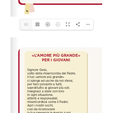
1/1
Please wait while flipbook is loading. For more related
info, FAQs and issues please refer to
dFlip 3D Flipbook
Wordpress Help
documentation.